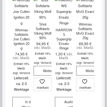
Shot
Winmau
Softdarts
Softdarts
Winmau
HARROW
Viking Wolf
MvG Exact
Softdarts
S
90%
20g
Joe Cullen
Supergrip
94,95
€
69,95
€
Ignition 20
Ersatz
inkl. MwSt.
inkl. MwSt.
g
Ringe
74,95
€
1,30
€
Enthält 19%
Enthält 19%
inkl.
inkl. MwSt.
MwSt.
MwSt.
MwSt.
zzgl.
Versand
zzgl.
Versand
Enthält 19%
Enthält 19%
MwSt.
MwSt.
Weiterlesen
Weiterlesen
zzgl.
Versand
zzgl.
Versand
Lieferzeit:
Lieferzeit:
ca. 2-3
ca. 2-3
merken
merken
Werktage
Werktage
In den
Ausführung
Warenkorb
wählen