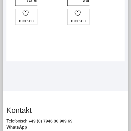
Dieses
Produkt
merken
merken
weist
mehrere
Varianten
auf.
Die
Optionen
können
auf
der
Produktseite
gewählt
werden
Kontakt
Telefonisch
+49 (0) 7946 30 909 69
WhatsApp