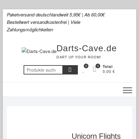
Skip
Paketversand deutschlandweit 5,95€ | Ab 60,00€
to
Bestellwert versandkostenfrei | Viele
content
Zahlungsmöglichkeiten
Darts-Cave.de
DART UP YOUR ROOM!
0
0
Total
Suchen
0,00 €
nach:
Unicorn Flights