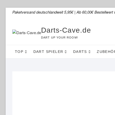
Skip
Paketversand deutschlandweit 5,95€ | Ab 60,00€ Bestellwert 
to
content
Darts-Cave.de
DART UP YOUR ROOM!
TOP
DART SPIELER
DARTS
ZUBEHÖ