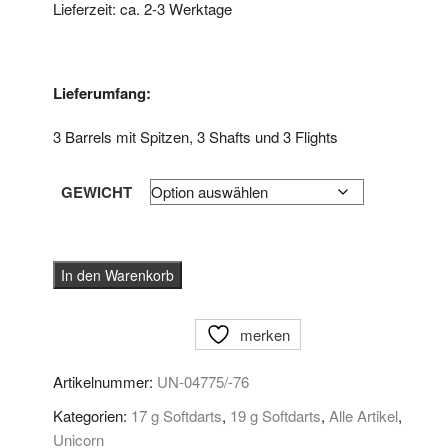
Lieferzeit: ca. 2-3 Werktage
Lieferumfang:
3 Barrels mit Spitzen, 3 Shafts und 3 Flights
GEWICHT
Unicorn
In den Warenkorb
Softdarts
Gary
merken
Anderson
Silver
Artikelnummer:
UN-04775/-76
Star
Blue
Kategorien:
17 g Softdarts
,
19 g Softdarts
,
Alle Artikel
,
80%
Unicorn