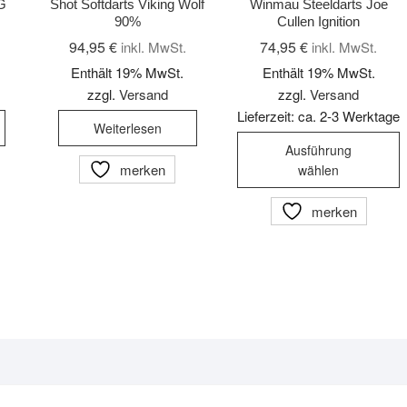
G
Shot Softdarts Viking Wolf
Winmau Steeldarts Joe
90%
Cullen Ignition
94,95
€
74,95
€
inkl. MwSt.
inkl. MwSt.
Enthält 19% MwSt.
Enthält 19% MwSt.
zzgl.
Versand
zzgl.
Versand
Lieferzeit: ca. 2-3 Werktage
Weiterlesen
D
Ausführung
P
merken
wählen
w
m
merken
V
a
D
O
k
a
d
P
g