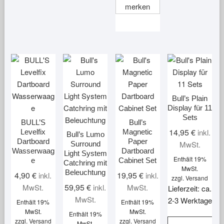
merken
können
weist
auf
mehrere
der
Varianten
Produktseite
auf.
gewählt
Die
werden
Optionen
können
auf
Bull’s Plain
der
Display für 11
Sets
Produktseite
BULL’S
Bull’s
gewählt
14,95
€
inkl.
Levelfix
Magnetic
Bull’s Lumo
Dartboard
Paper
werden
MwSt.
Surround
Wasserwaag
Dartboard
Light System
Enthält 19%
e
Cabinet Set
Catchring mit
MwSt.
Beleuchtung
4,90
€
19,95
€
inkl.
inkl.
zzgl.
Versand
59,95
€
MwSt.
inkl.
MwSt.
Lieferzeit: ca.
MwSt.
2-3 Werktage
Enthält 19%
Enthält 19%
MwSt.
MwSt.
Enthält 19%
zzgl.
Versand
zzgl.
Versand
MwSt.