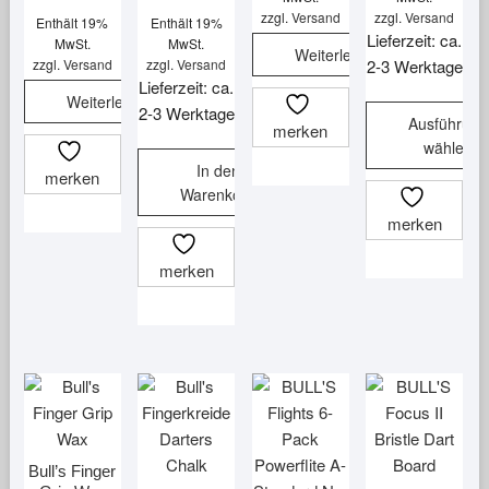
zzgl.
Versand
zzgl.
Versand
Enthält 19%
Enthält 19%
Lieferzeit: ca.
MwSt.
MwSt.
Weiterlesen
zzgl.
Versand
zzgl.
Versand
2-3 Werktage
Lieferzeit: ca.
Weiterlesen
2-3 Werktage
Ausführung
merken
wählen
In den
merken
Dieses
Warenkorb
Produkt
merken
weist
mehrere
merken
Varianten
auf.
Die
Optionen
können
auf
der
Produktsei
Bull’s Finger