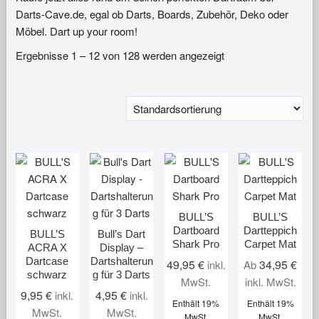
Darts-Cave.de, egal ob Darts, Boards, Zubehör, Deko oder
Möbel. Dart up your room!
Ergebnisse 1 – 12 von 128 werden angezeigt
BULL’S
BULL’S
Dartboard
Dartteppich
BULL’S
Bull’s Dart
Shark Pro
Carpet Mat
ACRA X
Display –
Dartcase
Dartshalterun
49,95
€
34,95
€
inkl.
Ab
schwarz
g für 3 Darts
MwSt.
inkl. MwSt.
9,95
€
4,95
€
inkl.
inkl.
Enthält 19%
Enthält 19%
MwSt.
MwSt.
MwSt.
MwSt.