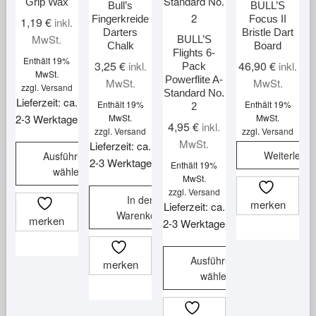
Grip Wax
gewählt
Bull’s
BULL’S
Fingerkreide
Focus II
werden
1,19
€
inkl.
Darters
Bristle Dart
MwSt.
BULL’S
Chalk
Board
Flights 6-
Enthält 19%
3,25
€
46,90
€
inkl.
inkl.
Pack
MwSt.
Powerflite A-
MwSt.
MwSt.
zzgl.
Versand
Standard No.
Lieferzeit: ca.
Enthält 19%
Enthält 19%
2
2-3 Werktage
MwSt.
MwSt.
4,95
€
inkl.
zzgl.
Versand
zzgl.
Versand
MwSt.
Lieferzeit: ca.
Weiterlese
Ausführung
2-3 Werktage
Enthält 19%
wählen
MwSt.
Dieses
zzgl.
Versand
In den
merken
Lieferzeit: ca.
Produkt
Warenkorb
merken
2-3 Werktage
weist
mehrere
Varianten
Ausführung
merken
wählen
auf.
Die
Dieses
Optionen
Produkt