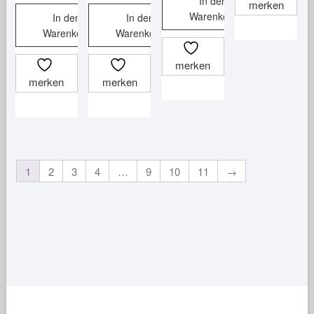
In den
merken
Warenkorb
In den
In den
Warenkorb
Warenkorb
merken
merken
merken
1
2
3
4
…
9
10
11
→