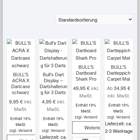
BULL’S
BULL’S
Dartboard
Dartteppich
BULL’S
Bull’s Dart
Shark Pro
Carpet Mat
ACRA X
Display –
Dartcase
Dartshalterun
49,95
€
34,95
€
inkl.
Ab
schwarz
g für 3 Darts
MwSt.
inkl. MwSt.
9,95
€
4,95
€
inkl.
inkl.
Enthält 19%
Enthält 19%
MwSt.
MwSt.
MwSt.
MwSt.
zzgl.
Versand
zzgl.
Versand
Enthält 19%
Enthält 19%
Lieferzeit: ca.
MwSt.
MwSt.
Weiterlesen
zzgl.
Versand
zzgl.
Versand
2-3 Werktage
Lieferzeit: ca.