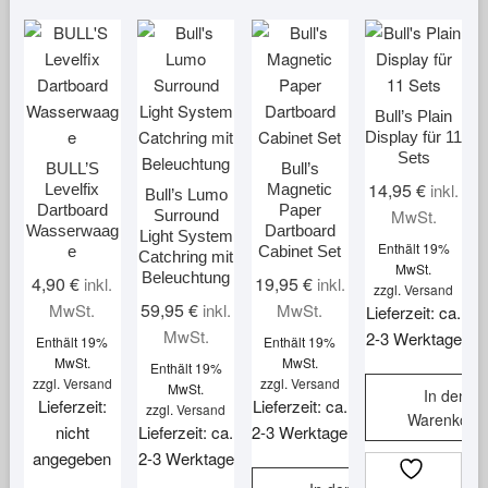
auf.
gewählt
Die
werden
Optionen
können
auf
Bull’s Plain
der
Display für 11
Sets
Produktseite
BULL’S
Bull’s
gewählt
14,95
€
inkl.
Levelfix
Magnetic
Bull’s Lumo
Dartboard
Paper
werden
MwSt.
Surround
Wasserwaag
Dartboard
Light System
Enthält 19%
e
Cabinet Set
Catchring mit
MwSt.
Beleuchtung
4,90
€
19,95
€
inkl.
inkl.
zzgl.
Versand
59,95
€
MwSt.
inkl.
MwSt.
Lieferzeit: ca.
MwSt.
2-3 Werktage
Enthält 19%
Enthält 19%
MwSt.
MwSt.
Enthält 19%
zzgl.
Versand
zzgl.
Versand
MwSt.
In den
Lieferzeit:
Lieferzeit: ca.
zzgl.
Versand
Warenkorb
nicht
Lieferzeit: ca.
2-3 Werktage
angegeben
2-3 Werktage