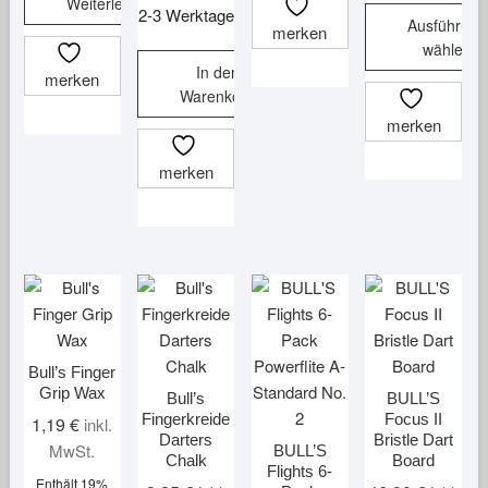
Weiterlesen
2-3 Werktage
Ausführung
merken
wählen
In den
merken
Dieses
Warenkorb
Produkt
merken
weist
mehrere
merken
Varianten
auf.
Die
Optionen
können
auf
der
Produktsei
Bull’s Finger
Grip Wax
gewählt
Bull’s
BULL’S
Fingerkreide
Focus II
werden
1,19
€
inkl.
Darters
Bristle Dart
MwSt.
BULL’S
Chalk
Board
Flights 6-
Enthält 19%