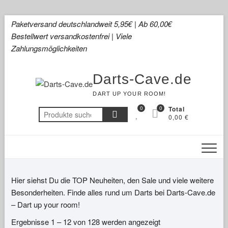
Skip
Paketversand deutschlandweit 5,95€ | Ab 60,00€
to
Bestellwert versandkostenfrei | Viele
content
Zahlungsmöglichkeiten
Darts-Cave.de
DART UP YOUR ROOM!
0
0
Total
Suchen
0,00 €
nach:
Hier siehst Du die TOP Neuheiten, den Sale und viele weitere
Besonderheiten. Finde alles rund um Darts bei Darts-Cave.de
– Dart up your room!
Ergebnisse 1 – 12 von 128 werden angezeigt