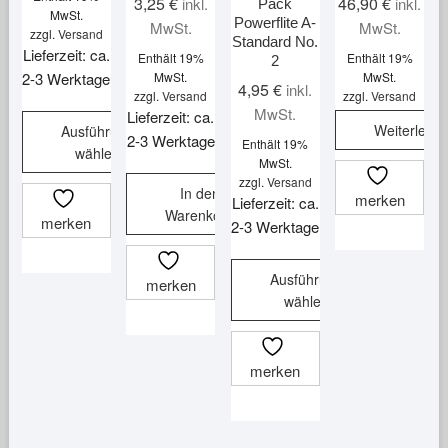
3,25
€
46,90
€
inkl.
inkl.
Pack
MwSt.
Powerflite A-
MwSt.
MwSt.
zzgl.
Versand
Standard No.
Lieferzeit: ca.
Enthält 19%
Enthält 19%
2
2-3 Werktage
MwSt.
MwSt.
4,95
€
inkl.
zzgl.
Versand
zzgl.
Versand
MwSt.
Lieferzeit: ca.
Weiterlese
Ausführung
2-3 Werktage
Enthält 19%
wählen
MwSt.
Dieses
zzgl.
Versand
In den
merken
Lieferzeit: ca.
Produkt
Warenkorb
merken
2-3 Werktage
weist
mehrere
Varianten
Ausführung
merken
wählen
auf.
Die
Dieses
Optionen
Produkt
merken
können
weist
auf
mehrere
der
Varianten
Produktseite