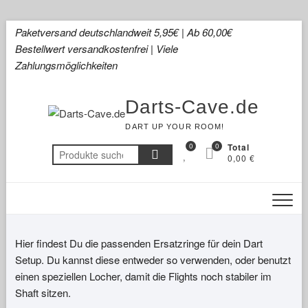
Skip
Paketversand deutschlandweit 5,95€ | Ab 60,00€
to
Bestellwert versandkostenfrei | Viele
content
Zahlungsmöglichkeiten
Darts-Cave.de
DART UP YOUR ROOM!
0
0
Total
Suchen
0,00 €
nach:
Hier findest Du die passenden Ersatzringe für dein Dart
Setup. Du kannst diese entweder so verwenden, oder benutzt
einen speziellen Locher, damit die Flights noch stabiler im
Shaft sitzen.