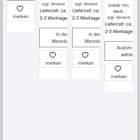
Dieses
zzgl.
Versand
zzgl.
Versand
Enthält 19%
Lieferzeit: ca.
Lieferzeit: ca.
Produkt
MwSt.
merken
2-3 Werktage
2-3 Werktage
zzgl.
Versand
weist
Lieferzeit: ca.
mehrere
2-3 Werktage
Varianten
In den
In den
Warenkorb
Warenkorb
auf.
Ausführung
Die
wählen
Optionen
merken
merken
können
Dieses
auf
Produkt
merken
der
weist
Produktseite
mehrere
gewählt
Varianten
werden
auf.
Die
Optionen
können
auf
der