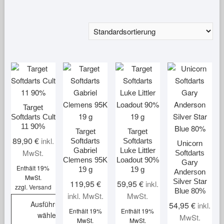
Target
Softdarts Cult
11 90%
Target
Target
89,90
€
inkl.
Softdarts
Softdarts
Unicorn
Gabriel
Luke Littler
MwSt.
Softdarts
Clemens 95K
Loadout 90%
Gary
Enthält 19%
19 g
19 g
Anderson
MwSt.
Silver Star
119,95
€
59,95
€
inkl.
zzgl.
Versand
Blue 80%
inkl. MwSt.
MwSt.
Ausführung
54,95
€
inkl.
Enthält 19%
Enthält 19%
wählen
MwSt.
MwSt.
MwSt.