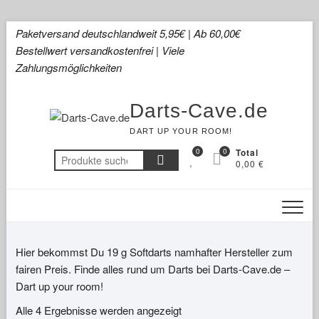
Skip
Paketversand deutschlandweit 5,95€ | Ab 60,00€
to
Bestellwert versandkostenfrei | Viele
content
Zahlungsmöglichkeiten
Darts-Cave.de
DART UP YOUR ROOM!
0
0
Total
Suchen
0,00 €
nach:
Hier bekommst Du 19 g Softdarts namhafter Hersteller zum
fairen Preis. Finde alles rund um Darts bei Darts-Cave.de –
Dart up your room!
Alle 4 Ergebnisse werden angezeigt