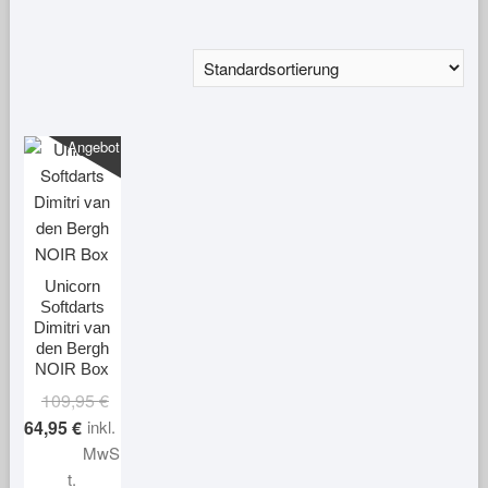
Angebot!
Unicorn
Softdarts
Dimitri van
den Bergh
NOIR Box
Ursprünglicher
Aktueller
109,95
€
Preis
Preis
64,95
€
inkl.
war:
ist:
MwS
109,95 €
64,95 €.
t.