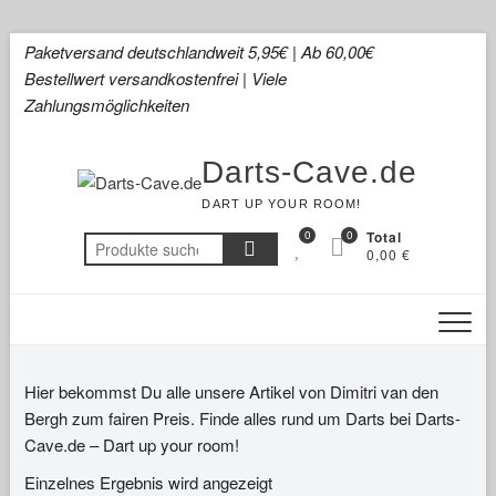
Skip
Paketversand deutschlandweit 5,95€ | Ab 60,00€
to
Bestellwert versandkostenfrei | Viele
content
Zahlungsmöglichkeiten
Darts-Cave.de
DART UP YOUR ROOM!
0
0
Total
Suchen
0,00 €
nach:
Hier bekommst Du alle unsere Artikel von Dimitri van den
Bergh zum fairen Preis. Finde alles rund um Darts bei Darts-
Cave.de – Dart up your room!
Einzelnes Ergebnis wird angezeigt