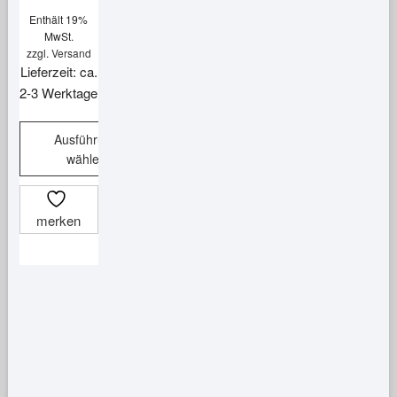
Enthält 19%
MwSt.
zzgl.
Versand
Lieferzeit: ca.
2-3 Werktage
Ausführung
wählen
Dieses
Produkt
merken
weist
mehrere
Varianten
auf.
Die
Optionen
können
auf