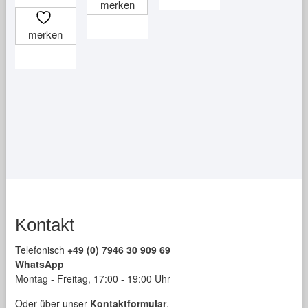
merken
Dieses
weist
Varianten
Produkt
mehrere
auf.
merken
weist
Varianten
Die
mehrere
auf.
Optionen
Varianten
Die
können
auf.
Optionen
auf
Die
können
der
Optionen
auf
Produktseite
können
der
gewählt
auf
Produktseite
werden
der
gewählt
Produktseite
werden
gewählt
Kontakt
werden
Telefonisch
+49 (0) 7946 30 909 69
WhatsApp
Montag - Freitag, 17:00 - 19:00 Uhr
Oder über unser
Kontaktformular
.