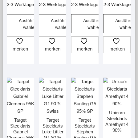
2-3 Werktage
2-3 Werktage
2-3 Werktage
2-3 Werktage
Ausführung
Ausführung
Ausführung
Ausführung
wählen
wählen
wählen
wählen
Dieses
Dieses
Dieses
Dieses
Produkt
Produkt
Produkt
Produkt
merken
merken
merken
merken
weist
weist
weist
weist
mehrere
mehrere
mehrere
mehrere
Varianten
Varianten
Varianten
Varianten
auf.
auf.
auf.
auf.
Die
Die
Die
Die
Optionen
Optionen
Optionen
Optionen
können
können
können
können
auf
auf
auf
auf
der
der
der
der
Unicorn
Produktseite
Produktseite
Produktseite
Produktsei
Steeldarts
Target
Target
Target
Amethyst 4
gewählt
gewählt
gewählt
gewählt
Steeldarts
Steeldarts
Steeldarts
90%
Gabriel
Luke Littler
Stephen
werden
werden
werden
werden
Clemens 95K
G1 90 %
Bunting G5