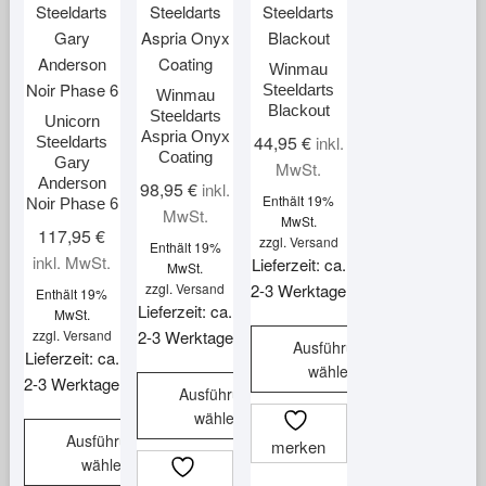
Optionen
Optionen
Optionen
auf
können
können
können
der
auf
auf
auf
Produktsei
Winmau
der
der
der
Steeldarts
gewählt
Winmau
Blackout
Produktseite
Produktseite
Produktseite
Steeldarts
werden
Unicorn
Aspria Onyx
gewählt
gewählt
gewählt
44,95
€
inkl.
Steeldarts
Coating
Gary
werden
werden
werden
MwSt.
Anderson
98,95
€
inkl.
Enthält 19%
Noir Phase 6
MwSt.
MwSt.
117,95
€
zzgl.
Versand
Enthält 19%
inkl. MwSt.
Lieferzeit: ca.
MwSt.
zzgl.
Versand
2-3 Werktage
Enthält 19%
Lieferzeit: ca.
MwSt.
zzgl.
Versand
2-3 Werktage
Ausführung
Lieferzeit: ca.
wählen
2-3 Werktage
Ausführung
Dieses
wählen
Produkt
Ausführung
merken
Dieses
weist
wählen
Produkt
mehrere