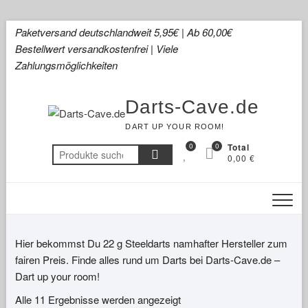
Skip
Paketversand deutschlandweit 5,95€ | Ab 60,00€
to
Bestellwert versandkostenfrei | Viele
content
Zahlungsmöglichkeiten
Darts-Cave.de
DART UP YOUR ROOM!
0
0
Total
Suchen
0,00 €
nach:
Hier bekommst Du 22 g Steeldarts namhafter Hersteller zum
fairen Preis. Finde alles rund um Darts bei Darts-Cave.de –
Dart up your room!
Alle 11 Ergebnisse werden angezeigt