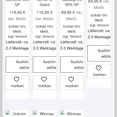
64,95
€
inkl.
SP
Swiss
95% SP
MwSt.
119,95
€
115,95
€
99,95
€
inkl.
Enthält 19%
inkl. MwSt.
inkl. MwSt.
MwSt.
MwSt.
zzgl.
Versand
Enthält 19%
Enthält 19%
Enthält 19%
Lieferzeit: ca.
MwSt.
MwSt.
MwSt.
zzgl.
Versand
zzgl.
Versand
zzgl.
Versand
2-3 Werktage
Lieferzeit: ca.
Lieferzeit: ca.
Lieferzeit: ca.
2-3 Werktage
2-3 Werktage
2-3 Werktage
Ausführung
wählen
Ausführung
Ausführung
Ausführung
Dieses
wählen
wählen
wählen
Produkt
merken
Dieses
Dieses
Dieses
weist
Produkt
Produkt
Produkt
mehrere
merken
merken
merken
weist
weist
weist
Varianten
mehrere
mehrere
mehrere
auf.
Varianten
Varianten
Varianten
Die
auf.
auf.
auf.
Optionen
Die
Die
Die
können