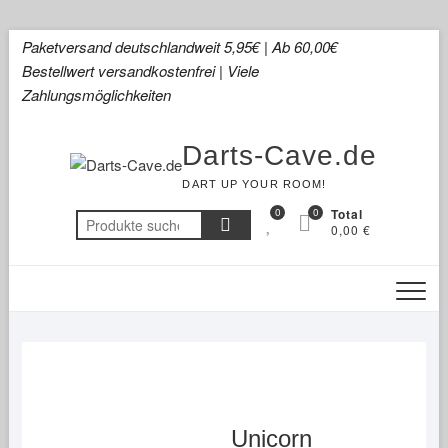
Skip
Paketversand deutschlandweit 5,95€ | Ab 60,00€
to
Bestellwert versandkostenfrei | Viele
content
Zahlungsmöglichkeiten
Darts-Cave.de
DART UP YOUR ROOM!
0
0
Total
Suchen
0,00 €
nach:
Unicorn