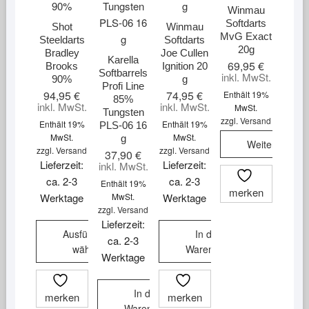
Winmau
Softdarts
Shot
Winmau
MvG Exact
Steeldarts
Softdarts
20g
Bradley
Joe Cullen
Karella
69,95
€
Brooks
Ignition 20
Softbarrels
inkl. MwSt.
90%
g
Profi Line
94,95
€
74,95
€
Enthält 19%
85%
inkl. MwSt.
inkl. MwSt.
MwSt.
Tungsten
zzgl.
Versand
Enthält 19%
Enthält 19%
PLS-06 16
MwSt.
MwSt.
g
Weiterlesen
zzgl.
Versand
zzgl.
Versand
37,90
€
Lieferzeit:
Lieferzeit:
inkl. MwSt.
ca. 2-3
ca. 2-3
Enthält 19%
merken
Werktage
MwSt.
Werktage
zzgl.
Versand
Lieferzeit:
Ausführung
In den
ca. 2-3
wählen
Warenkorb
Werktage
Dieses
Produkt
In den
merken
merken
weist
Warenkorb