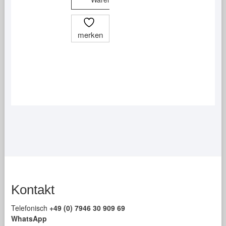
mehrere
Varianten
auf.
merken
Die
Optionen
können
auf
der
Produktseite
gewählt
werden
Kontakt
Telefonisch
+49 (0) 7946 30 909 69
WhatsApp