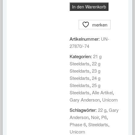
Unicorn
In den Warenkorb
Steeldarts
Gary
merken
Anderson
Noir
Artikelnummer:
UN-
Phase
27870/-74
6
Menge
Kategorien:
21 g
Steeldarts
,
22 g
Steeldarts
,
23 g
Steeldarts
,
24 g
Steeldarts
,
25 g
Steeldarts
,
Alle Artikel
,
Gary Anderson
,
Unicorn
Schlagwörter:
22 g
,
Gary
Anderson
,
Noir
,
P6
,
Phase 6
,
Steeldarts
,
Unicorn