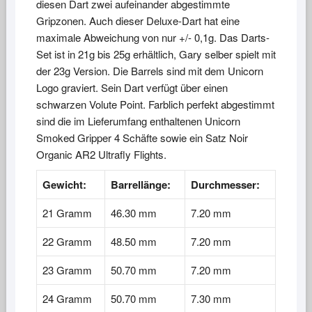
diesen Dart zwei aufeinander abgestimmte
Gripzonen. Auch dieser Deluxe-Dart hat eine
maximale Abweichung von nur +/- 0,1g. Das Darts-
Set ist in 21g bis 25g erhältlich, Gary selber spielt mit
der 23g Version. Die Barrels sind mit dem Unicorn
Logo graviert. Sein Dart verfügt über einen
schwarzen Volute Point. Farblich perfekt abgestimmt
sind die im Lieferumfang enthaltenen Unicorn
Smoked Gripper 4 Schäfte sowie ein Satz Noir
Organic AR2 Ultrafly Flights.
Gewicht:
Barrellänge:
Durchmesser:
21 Gramm
46.30 mm
7.20 mm
22 Gramm
48.50 mm
7.20 mm
23 Gramm
50.70 mm
7.20 mm
24 Gramm
50.70 mm
7.30 mm