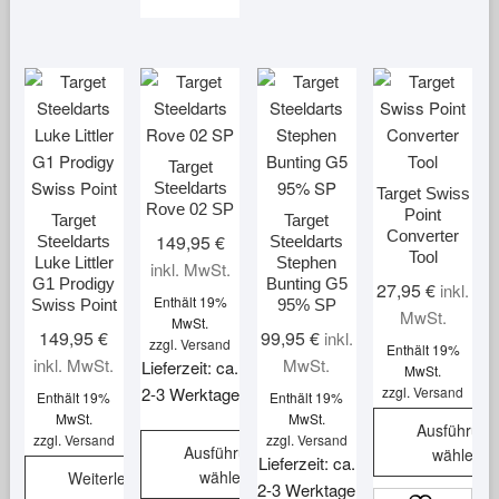
auf.
der
Die
Produktseite
Optionen
gewählt
können
werden
auf
der
Produktsei
Target
Steeldarts
gewählt
Target Swiss
Rove 02 SP
Point
werden
Target
Target
Converter
149,95
€
Steeldarts
Steeldarts
Tool
Luke Littler
Stephen
inkl. MwSt.
G1 Prodigy
Bunting G5
27,95
€
inkl.
Enthält 19%
Swiss Point
95% SP
MwSt.
MwSt.
149,95
€
99,95
€
inkl.
zzgl.
Versand
Enthält 19%
inkl. MwSt.
MwSt.
Lieferzeit: ca.
MwSt.
2-3 Werktage
zzgl.
Versand
Enthält 19%
Enthält 19%
MwSt.
MwSt.
Ausführung
zzgl.
Versand
zzgl.
Versand
Ausführung
wählen
Lieferzeit: ca.
wählen
Weiterlesen
Dieses
2-3 Werktage