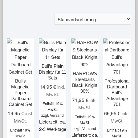
Bull’s Plain
Display für 11
HARROWS
Sets
Steeldarts
Bull’s
Professional
Black Knight
14,95
€
inkl.
Magnetic
Dartboard
90%
Paper
Bull’s
MwSt.
Dartboard
Advantage
71,95
€
inkl.
Enthält 19%
Cabinet Set
701
MwSt.
MwSt.
19,95
€
66,95
€
inkl.
inkl.
zzgl.
Versand
Enthält 19%
MwSt.
MwSt.
Lieferzeit: ca.
MwSt.
2-3 Werktage
zzgl.
Versand
Enthält 19%
Enthält 19%
Lieferzeit: ca.
MwSt.
MwSt.