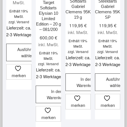
Softdarts
Steeldarts
MwSt.
Target
Gabriel
Gabriel
Softdarts
Enthält 19%
Clemens 95K
Clemens 95K
Elysian 10
MwSt.
19 g
SP
Limited
zzgl.
Versand
Edition – 20 g
119,95
€
119,95
€
Lieferzeit: ca.
– 081/200
inkl. MwSt.
inkl. MwSt.
2-3 Werktage
600,00
€
Enthält 19%
Enthält 19%
inkl. MwSt.
MwSt.
MwSt.
Ausführung
zzgl.
Versand
zzgl.
Versand
Enthält 19%
wählen
Lieferzeit: ca.
Lieferzeit: ca.
MwSt.
Dieses
zzgl.
Versand
2-3 Werktage
2-3 Werktage
Lieferzeit: ca.
Produkt
merken
2-3 Werktage
weist
In den
Ausführung
mehrere
Warenkorb
wählen
Varianten
In den
Dieses
Warenkorb
auf.
Produkt
Die
merken
merken
weist
Optionen
mehrere
merken
können
Varianten
auf