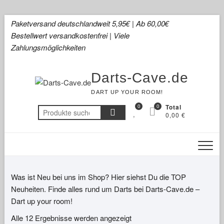
Skip
Paketversand deutschlandweit 5,95€ | Ab 60,00€
to
Bestellwert versandkostenfrei | Viele
content
Zahlungsmöglichkeiten
Darts-Cave.de
DART UP YOUR ROOM!
0
0
Total
Suchen
0,00 €
nach:
Was ist Neu bei uns im Shop? Hier siehst Du die TOP
Neuheiten. Finde alles rund um Darts bei Darts-Cave.de –
Dart up your room!
Alle 12 Ergebnisse werden angezeigt