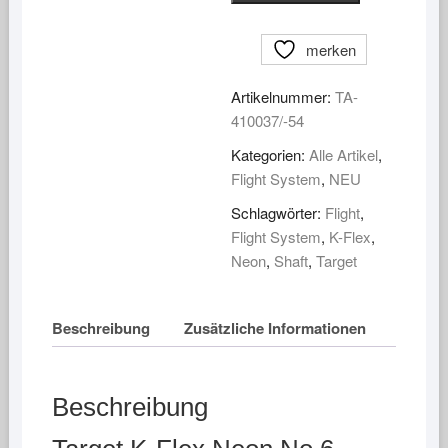
K-
Flex
merken
Neon
No.6
Artikelnummer:
TA-
Menge
410037/-54
Kategorien:
Alle Artikel
,
Flight System
,
NEU
Schlagwörter:
Flight
,
Flight System
,
K-Flex
,
Neon
,
Shaft
,
Target
Beschreibung
Zusätzliche Informationen
Beschreibung