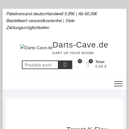
Skip
Paketversand deutschlandweit 5,95€ | Ab 60,00€
to
Bestellwert versandkostenfrei | Viele
content
Zahlungsmöglichkeiten
Darts-Cave.de
DART UP YOUR ROOM!
0
0
Total
Suchen
0,00 €
nach: