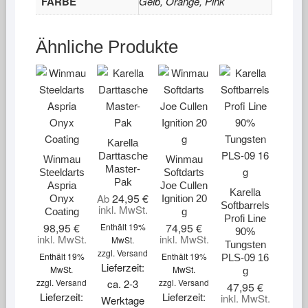
FARBE
Gelb, Orange, Pink
Ähnliche Produkte
Karella
Darttasche
Winmau
Winmau
Master-
Steeldarts
Softdarts
Pak
Aspria
Joe Cullen
Karella
24,95
€
Ab
Onyx
Ignition 20
Softbarrels
inkl. MwSt.
Coating
g
Profi Line
98,95
€
74,95
€
Enthält 19%
90%
inkl. MwSt.
inkl. MwSt.
MwSt.
Tungsten
zzgl.
Versand
Enthält 19%
Enthält 19%
PLS-09 16
Lieferzeit:
MwSt.
MwSt.
g
zzgl.
Versand
ca. 2-3
zzgl.
Versand
47,95
€
Lieferzeit:
Lieferzeit:
inkl. MwSt.
Werktage