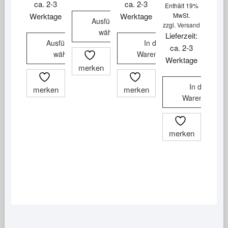
ca. 2-3
ca. 2-3
Enthält 19%
Werktage
Werktage
MwSt.
Ausführung
zzgl.
Versand
wählen
Lieferzeit:
Ausführung
In den
Dieses
ca. 2-3
wählen
Warenkorb
Produkt
Werktage
merken
Dieses
weist
Produkt
mehrere
In den
merken
merken
weist
Varianten
Warenkorb
mehrere
auf.
Varianten
Die
auf.
Optionen
merken
Die
können
Optionen
auf
können
der
auf
Produktseite
der
gewählt
Produktseite
werden
gewählt