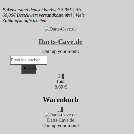
Skip
Paketversand deutschlandweit 5,95€ | Ab
to
60,00€ Bestellwert versandkostenfrei | Viele
content
Zahlungsmöglichkeiten
Darts-Cave.de
Dart up your room!
Suchen
nach:
Suchen
0
Total
0,00 €
Warenkorb
0
Darts-Cave.de
Dart up your room!