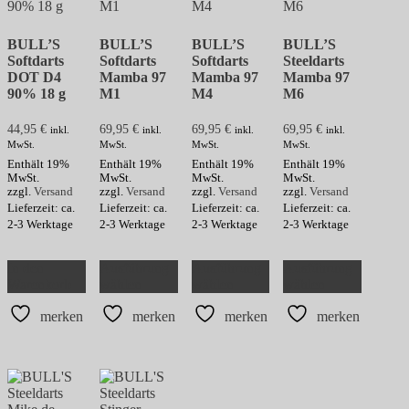
BULL’S
BULL’S
BULL’S
BULL’S
Softdarts
Softdarts
Softdarts
Steeldarts
DOT D4
Mamba 97
Mamba 97
Mamba 97
90% 18 g
M1
M4
M6
44,95
€
69,95
€
69,95
€
69,95
€
inkl.
inkl.
inkl.
inkl.
MwSt.
MwSt.
MwSt.
MwSt.
Enthält 19%
Enthält 19%
Enthält 19%
Enthält 19%
MwSt.
MwSt.
MwSt.
MwSt.
zzgl.
Versand
zzgl.
Versand
zzgl.
Versand
zzgl.
Versand
Lieferzeit: ca.
Lieferzeit: ca.
Lieferzeit: ca.
Lieferzeit: ca.
2-3 Werktage
2-3 Werktage
2-3 Werktage
2-3 Werktage
Dieses
Dieses
Dieses
In den
Ausführung
Ausführung
Ausführung
Produkt
Produkt
Produkt
Warenkorb
wählen
wählen
wählen
weist
weist
weist
mehrere
mehrere
mehrere
merken
merken
merken
merken
Varianten
Varianten
Variant
auf.
auf.
auf.
Die
Die
Die
Optionen
Optionen
Optione
können
können
können
auf
auf
auf