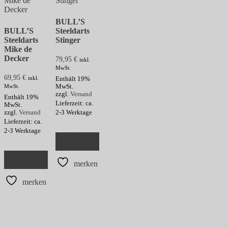
der
der
der
Produktseite
Produktseite
Produkts
BULL’S
gewählt
gewählt
gewählt
BULL’S
Steeldarts
werden
werden
werden
Steeldarts
Stinger
Mike de
Decker
79,95
€
inkl.
MwSt.
69,95
€
inkl.
Enthält 19%
MwSt.
MwSt.
zzgl.
Versand
Enthält 19%
Lieferzeit: ca.
MwSt.
2-3 Werktage
zzgl.
Versand
Lieferzeit: ca.
Dieses
2-3 Werktage
Ausführung
Produkt
wählen
Dieses
weist
Ausführung
Produkt
mehrere
merken
wählen
weist
Varianten
mehrere
auf.
merken
Varianten
Die
auf.
Optionen
Die
können
Optionen
auf
können
der