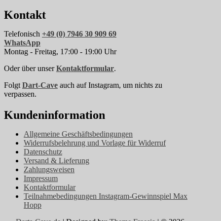
auf
Produktseite
der
gewählt
Kontakt
Produktseite
werden
gewählt
Telefonisch
+49 (0) 7946 30 909 69
werden
WhatsApp
Montag - Freitag, 17:00 - 19:00 Uhr
Oder über unser
Kontaktformular
.
Folgt
Dart-Cave
auch auf Instagram, um nichts zu
verpassen.
Kundeninformation
Allgemeine Geschäftsbedingungen
Widerrufsbelehrung und Vorlage für Widerruf
Datenschutz
Versand & Lieferung
Zahlungsweisen
Impressum
Kontaktformular
Teilnahmebedingungen Instagram-Gewinnspiel Max
Hopp