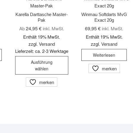
Karella Darttasche Master-
Winmau Softdarts MvG
Pak
Exact 20g
24,95
€
69,95
€
Ab
inkl. MwSt.
inkl. MwSt.
Enthält 19% MwSt.
Enthält 19% MwSt.
zzgl.
Versand
zzgl.
Versand
Lieferzeit: ca. 2-3 Werktage
Weiterlesen
Dieses
Ausführung
Produkt
merken
wählen
weist
mehrere
merken
Varianten
auf.
Die
Optionen
können
auf
der