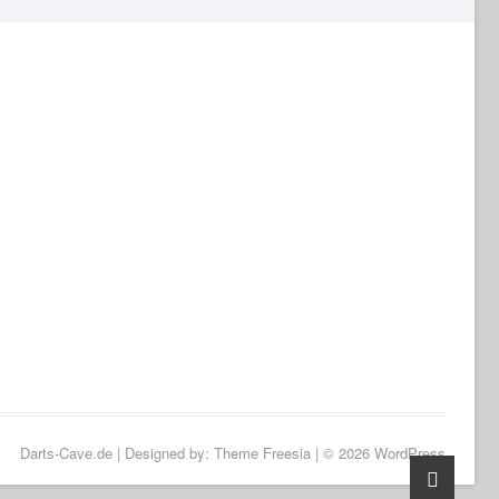
Darts-Cave.de
| Designed by:
Theme Freesia
| © 2026
WordPress
Go
to