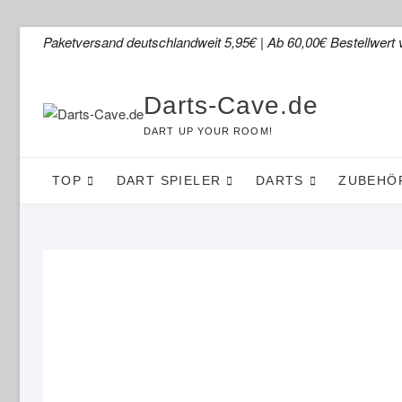
Skip
Paketversand deutschlandweit 5,95€ | Ab 60,00€ Bestellwert 
to
content
Darts-Cave.de
DART UP YOUR ROOM!
TOP
DART SPIELER
DARTS
ZUBEHÖ