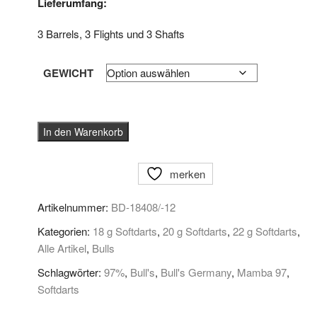
Lieferumfang:
3 Barrels, 3 Flights und 3 Shafts
GEWICHT
BULL'S
In den Warenkorb
Softdarts
Mamba
merken
97
M1
Artikelnummer:
BD-18408/-12
Menge
Kategorien:
18 g Softdarts
,
20 g Softdarts
,
22 g Softdarts
,
Alle Artikel
,
Bulls
Schlagwörter:
97%
,
Bull's
,
Bull's Germany
,
Mamba 97
,
Softdarts