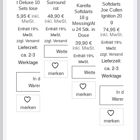
t Deluxe 10
Surround
Softdarts
Karella
Sets lose
rot
Joe Cullen
Softdarts
5,95
€
48,90
€
inkl.
Ignition 20
18 g
MwSt.
inkl. MwSt.
g
Messing/Al
74,95
€
Enthält 19%
Enthält 19%
u 24 Stk. in
inkl. MwSt.
MwSt.
MwSt.
Dose
zzgl.
Versand
zzgl.
Versand
39,90
€
Enthält 19%
Lieferzeit:
inkl. MwSt.
MwSt.
Weiterlesen
ca. 2-3
zzgl.
Versand
Enthält 19%
Lieferzeit:
Werktage
MwSt.
ca. 2-3
Weiterlesen
merken
Werktage
In den
Warenkorb
In den
merken
Warenkorb
merken
merken