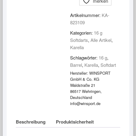
merken
Line
90%
Artikelnummer:
KA-
Tungsten
823109
PLS-
09
Kategorien:
16 g
16
Softdarts
,
Alle Artikel
,
g
Karella
Menge
Schlagwörter:
16 g
,
Barrel
,
Karella
,
Softdart
Hersteller:
WINSPORT
GmbH & Co. KG
Waldstraße 21
86517 Wehringen,
Deutschland
info@winsport.de
Beschreibung
Produktsicherheit