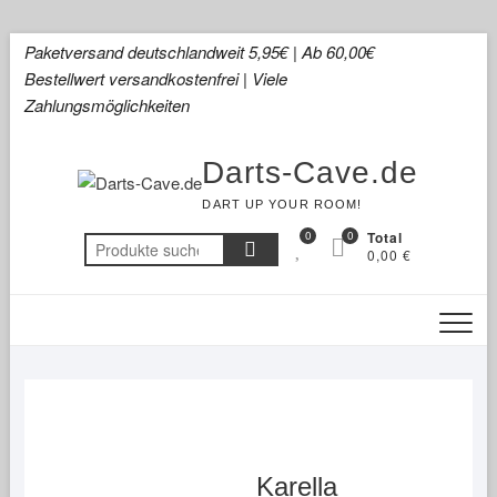
Skip
Paketversand deutschlandweit 5,95€ | Ab 60,00€
to
Bestellwert versandkostenfrei | Viele
content
Zahlungsmöglichkeiten
Darts-Cave.de
DART UP YOUR ROOM!
0
0
Total
Suchen
0,00 €
nach:
Karella