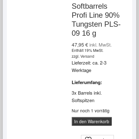
Softbarrels
Profi Line 90%
Tungsten PLS-
09 16 g
47,95
€
inkl. MwSt.
Enthält 19% MwSt.
zzgl.
Versand
Lieferzeit: ca. 2-3
Werktage
Lieferumfang:
3x Barrels inkl.
Softspitzen
Nur noch 1 vorrätig
Karella
In den Warenkorb
Softbarrels
Profi