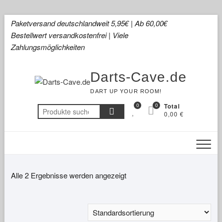
Skip
Paketversand deutschlandweit 5,95€ | Ab 60,00€
to
Bestellwert versandkostenfrei | Viele
content
Zahlungsmöglichkeiten
Darts-Cave.de
DART UP YOUR ROOM!
0
0
Total
Suchen
0,00 €
nach:
Alle 2 Ergebnisse werden angezeigt