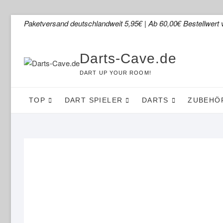
Skip
Paketversand deutschlandweit 5,95€ | Ab 60,00€ Bestellwert 
to
content
Darts-Cave.de
DART UP YOUR ROOM!
TOP
DART SPIELER
DARTS
ZUBEHÖ