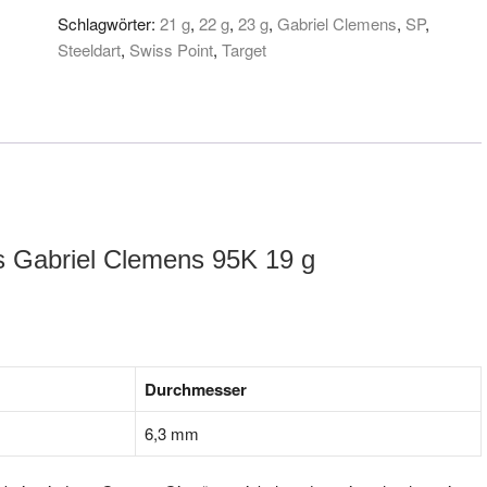
Schlagwörter:
21 g
,
22 g
,
23 g
,
Gabriel Clemens
,
SP
,
Steeldart
,
Swiss Point
,
Target
ts Gabriel Clemens 95K 19 g
Durchmesser
6,3 mm