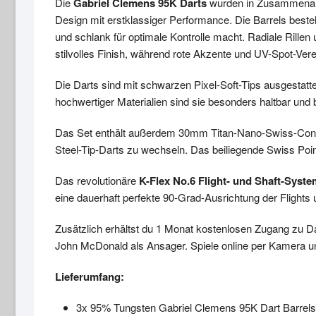
Die
Gabriel Clemens 95K Darts
wurden in Zusammenarb
Design mit erstklassiger Performance. Die Barrels bes
und schlank für optimale Kontrolle macht. Radiale Rille
stilvolles Finish, während rote Akzente und UV-Spot-Vere
Die Darts sind mit schwarzen Pixel-Soft-Tips ausgestatt
hochwertiger Materialien sind sie besonders haltbar und b
Das Set enthält außerdem 30mm Titan-Nano-Swiss-Conver
Steel-Tip-Darts zu wechseln. Das beiliegende Swiss Poin
Das revolutionäre
K-Flex No.6 Flight- und Shaft-Syste
eine dauerhaft perfekte 90-Grad-Ausrichtung der Flights
Zusätzlich erhältst du 1 Monat kostenlosen Zugang zu Da
John McDonald als Ansager. Spiele online per Kamera und
Lieferumfang:
3x 95% Tungsten Gabriel Clemens 95K Dart Barrels