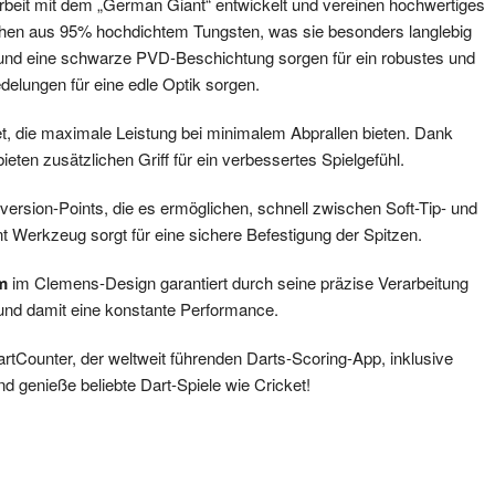
eit mit dem „German Giant“ entwickelt und vereinen hochwertiges
tehen aus 95% hochdichtem Tungsten, was sie besonders langlebig
n und eine schwarze PVD-Beschichtung sorgen für ein robustes und
delungen für eine edle Optik sorgen.
et, die maximale Leistung bei minimalem Abprallen bieten. Dank
ieten zusätzlichen Griff für ein verbessertes Spielgefühl.
sion-Points, die es ermöglichen, schnell zwischen Soft-Tip- und
t Werkzeug sorgt für eine sichere Befestigung der Spitzen.
m
im Clemens-Design garantiert durch seine präzise Verarbeitung
 und damit eine konstante Performance.
rtCounter, der weltweit führenden Darts-Scoring-App, inklusive
 genieße beliebte Dart-Spiele wie Cricket!