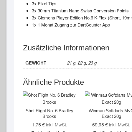
3x Pixel Tips
3x 30mm Titanium Nano Swiss Conversion Points
3x Clemens Player-Edition No.6 K-Flex (Short, 19m
1x 1 Monat Zugang zur DartCounter App
Zusätzliche Informationen
GEWICHT
21 g, 22 g, 23 g
Ähnliche Produkte
Shot Flight No. 6 Bradley
Winmau Softdarts Mv
Brooks
Exact 20g
1,75
€
69,95
€
inkl. MwSt.
inkl. MwSt.