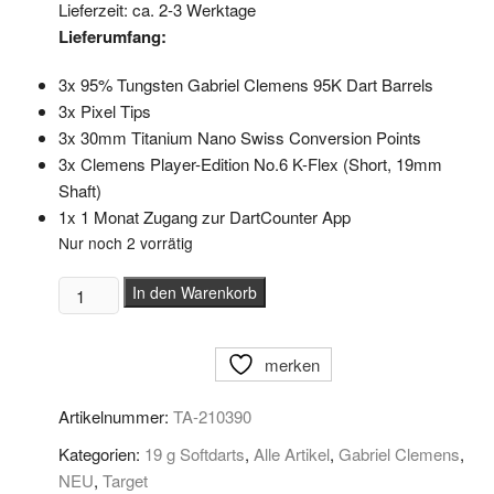
Lieferzeit: ca. 2-3 Werktage
Lieferumfang:
3x 95% Tungsten Gabriel Clemens 95K Dart Barrels
3x Pixel Tips
3x 30mm Titanium Nano Swiss Conversion Points
3x Clemens Player-Edition No.6 K-Flex (Short, 19mm
Shaft)
1x 1 Monat Zugang zur DartCounter App
Nur noch 2 vorrätig
Target
In den Warenkorb
Softdarts
Gabriel
merken
Clemens
95K
Artikelnummer:
TA-210390
19
g
Kategorien:
19 g Softdarts
,
Alle Artikel
,
Gabriel Clemens
,
Menge
NEU
,
Target