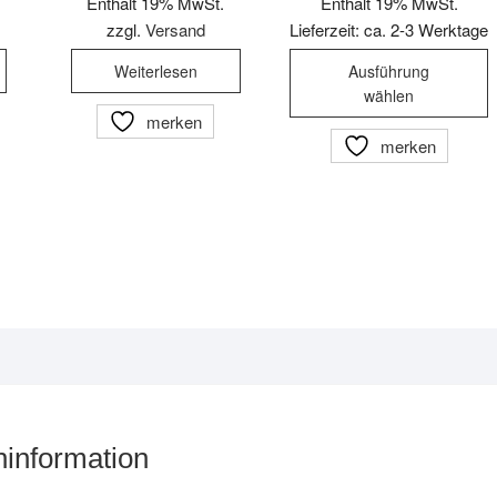
Enthält 19% MwSt.
Enthält 19% MwSt.
zzgl.
Versand
Lieferzeit: ca. 2-3 Werktage
D
Weiterlesen
Ausführung
P
wählen
w
merken
m
merken
V
a
D
O
k
a
d
P
g
w
information