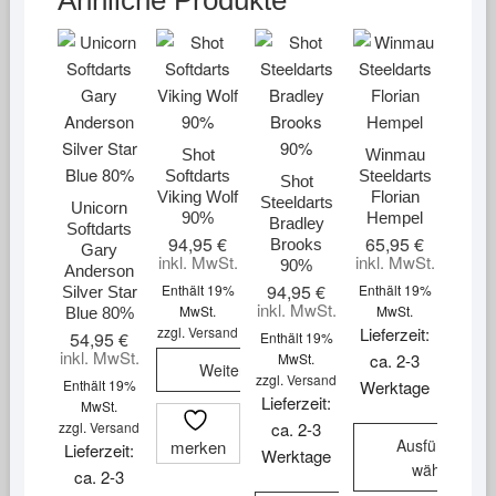
Ähnliche Produkte
Shot
Winmau
Softdarts
Steeldarts
Shot
Viking Wolf
Florian
Steeldarts
Unicorn
90%
Hempel
Bradley
Softdarts
94,95
€
65,95
€
Brooks
Gary
inkl. MwSt.
inkl. MwSt.
90%
Anderson
94,95
€
Enthält 19%
Enthält 19%
Silver Star
inkl. MwSt.
MwSt.
MwSt.
Blue 80%
zzgl.
Versand
Lieferzeit:
54,95
€
Enthält 19%
inkl. MwSt.
MwSt.
ca. 2-3
Weiterlesen
zzgl.
Versand
Enthält 19%
Werktage
Lieferzeit:
MwSt.
zzgl.
Versand
ca. 2-3
Ausführung
merken
Lieferzeit:
Werktage
wählen
ca. 2-3