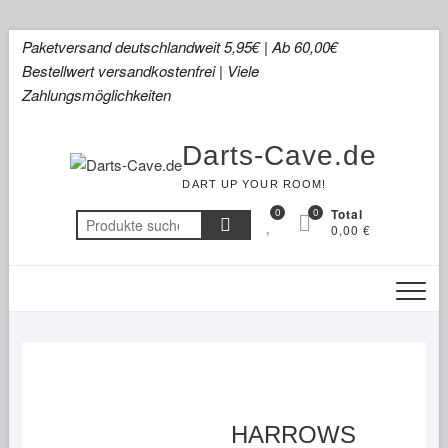
Skip
Paketversand deutschlandweit 5,95€ | Ab 60,00€
to
Bestellwert versandkostenfrei | Viele
content
Zahlungsmöglichkeiten
Darts-Cave.de
DART UP YOUR ROOM!
0
0
Total
Suchen
0,00 €
nach:
HARROWS