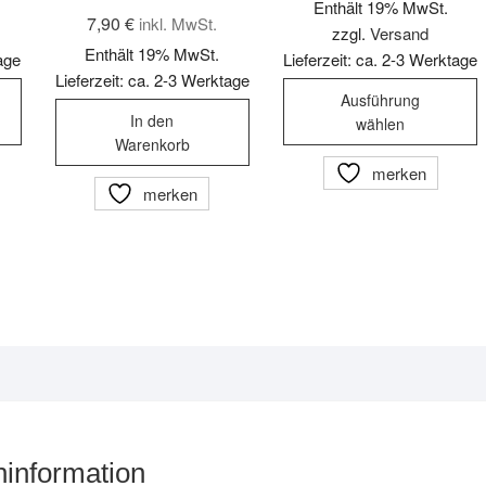
Enthält 19% MwSt.
7,90
€
inkl. MwSt.
zzgl.
Versand
Enthält 19% MwSt.
tage
Lieferzeit: ca. 2-3 Werktage
Lieferzeit: ca. 2-3 Werktage
Dieses
D
Ausführung
Produkt
P
In den
wählen
weist
w
Warenkorb
mehrere
m
merken
Varianten
V
merken
auf.
a
Die
D
Optionen
O
können
k
auf
a
der
d
Produktseite
P
gewählt
g
werden
w
information