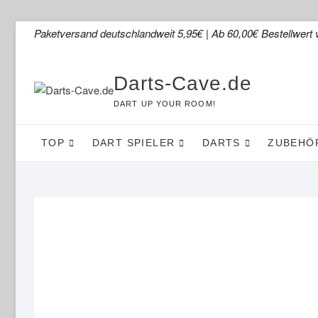
Skip
Paketversand deutschlandweit 5,95€ | Ab 60,00€ Bestellwert 
to
content
Darts-Cave.de
DART UP YOUR ROOM!
TOP
DART SPIELER
DARTS
ZUBEHÖ