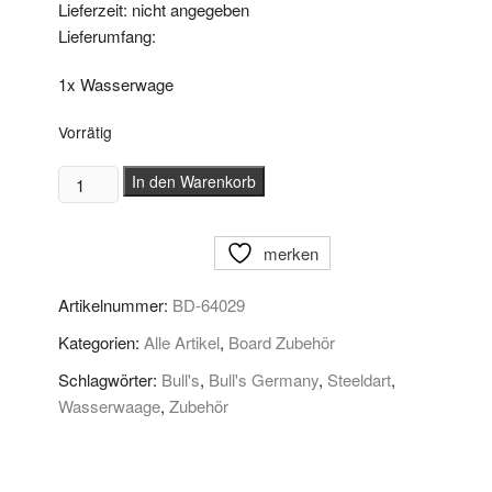
Lieferzeit: nicht angegeben
Lieferumfang:
1x Wasserwage
Vorrätig
BULL'S
In den Warenkorb
Levelfix
Dartboard
merken
Wasserwaage
Menge
Artikelnummer:
BD-64029
Kategorien:
Alle Artikel
,
Board Zubehör
Schlagwörter:
Bull's
,
Bull's Germany
,
Steeldart
,
Wasserwaage
,
Zubehör