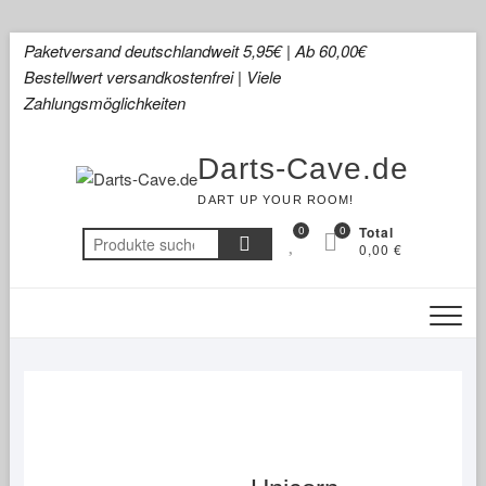
Skip
Paketversand deutschlandweit 5,95€ | Ab 60,00€
to
Bestellwert versandkostenfrei | Viele
content
Zahlungsmöglichkeiten
Darts-Cave.de
DART UP YOUR ROOM!
0
0
Total
Suchen
0,00 €
nach: