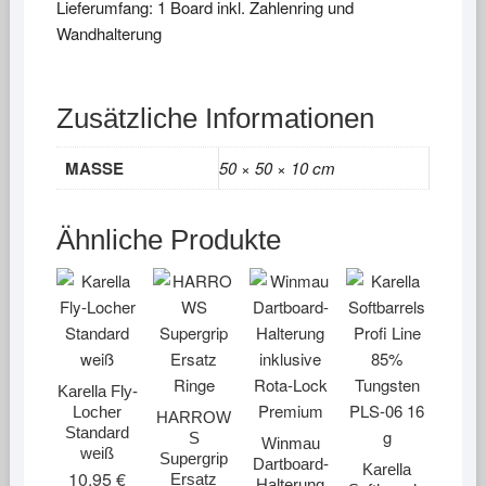
Lieferumfang: 1 Board inkl. Zahlenring und
Wandhalterung
Zusätzliche Informationen
MASSE
50 × 50 × 10 cm
Ähnliche Produkte
Karella Fly-
Locher
HARROW
Standard
S
Winmau
weiß
Supergrip
Dartboard-
Karella
10,95
€
Ersatz
Halterung