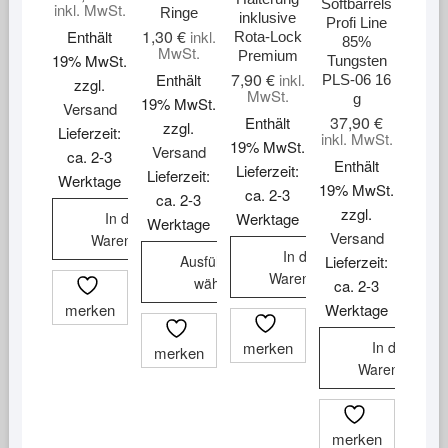
Softbarrels
inkl. MwSt.
Ringe
inklusive
Profi Line
1,30
€
Enthält
inkl.
Rota-Lock
85%
MwSt.
Premium
19% MwSt.
Tungsten
7,90
€
Enthält
inkl.
PLS-06 16
zzgl.
MwSt.
g
19% MwSt.
Versand
37,90
€
Enthält
zzgl.
Lieferzeit:
inkl. MwSt.
19% MwSt.
Versand
ca. 2-3
Enthält
Lieferzeit:
Lieferzeit:
Werktage
19% MwSt.
ca. 2-3
ca. 2-3
zzgl.
In den
Werktage
Werktage
Versand
Warenkorb
In den
Ausführung
Lieferzeit:
Warenkorb
wählen
ca. 2-3
merken
Werktage
Dieses
Produkt
merken
In den
merken
weist
Warenkorb
mehrere
Varianten
auf.
merken