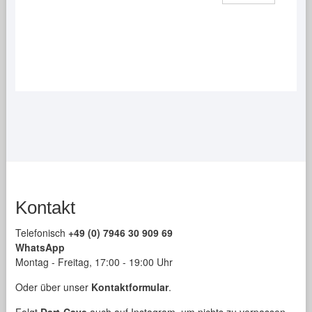
Die
Optionen
können
auf
der
Produktseite
gewählt
werden
Kontakt
Telefonisch
+49 (0) 7946 30 909 69
WhatsApp
Montag - Freitag, 17:00 - 19:00 Uhr
Oder über unser
Kontaktformular
.
Folgt
Dart-Cave
auch auf Instagram, um nichts zu verpassen.