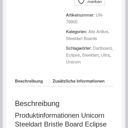
Eclipse
merken
Ultra
Menge
Artikelnummer:
UN-
79900
Kategorien:
Alle Artikel
,
Steeldart Boards
Schlagwörter:
Dartboard
,
Eclipse
,
Steeldart
,
Ultra
,
Unicorn
Beschreibung
Zusätzliche Informationen
Beschreibung
Produktinformationen Unicorn
Steeldart Bristle Board Eclipse