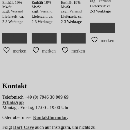
zzgl.
Versand
Enthält 19%
Enthält 19%
Enthält 19%
Lieferzeit: ca.
MwSt.
MwSt.
MwSt.
2-3 Werktage
zzgl.
Versand
zzgl.
Versand
zzgl.
Versand
Lieferzeit: ca.
Lieferzeit: ca.
Lieferzeit: ca.
Dieses
2-3 Werktage
2-3 Werktage
2-3 Werktage
Ausführung
Produkt
wählen
Dieses
weist
In den
In den
Ausführung
Produkt
mehrere
merken
Warenkorb
Warenkorb
wählen
weist
Variant
mehrere
auf.
merken
merken
merken
Varianten
Die
auf.
Optione
Die
können
Optionen
auf
können
der
auf
Produkts
der
gewählt
Kontakt
Produktseite
werden
gewählt
Telefonisch
+49 (0) 7946 30 909 69
werden
WhatsApp
Montag - Freitag, 17:00 - 19:00 Uhr
Oder über unser
Kontaktformular
.
Folgt
Dart-Cave
auch auf Instagram, um nichts zu