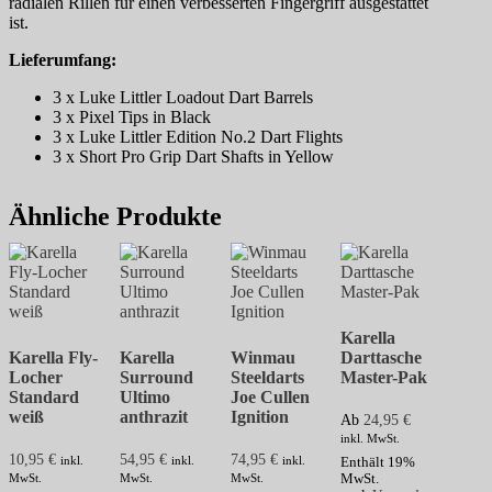
radialen Rillen für einen verbesserten Fingergriff ausgestattet
ist.
Lieferumfang:
3 x Luke Littler Loadout Dart Barrels
3 x Pixel Tips in Black
3 x Luke Littler Edition No.2 Dart Flights
3 x Short Pro Grip Dart Shafts in Yellow
Ähnliche Produkte
Karella
Karella Fly-
Karella
Winmau
Darttasche
Locher
Surround
Steeldarts
Master-Pak
Standard
Ultimo
Joe Cullen
weiß
anthrazit
Ignition
Ab
24,95
€
inkl. MwSt.
10,95
€
54,95
€
74,95
€
inkl.
inkl.
inkl.
Enthält 19%
MwSt.
MwSt.
MwSt.
MwSt.