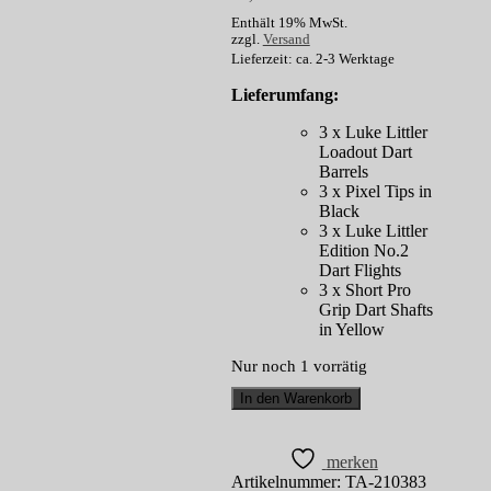
Enthält 19% MwSt.
zzgl.
Versand
Lieferzeit: ca. 2-3 Werktage
Lieferumfang:
3 x Luke Littler
Loadout Dart
Barrels
3 x Pixel Tips in
Black
3 x Luke Littler
Edition No.2
Dart Flights
3 x Short Pro
Grip Dart Shafts
in Yellow
Nur noch 1 vorrätig
Target
In den Warenkorb
Softdarts
Luke
Littler
merken
Loadout
Artikelnummer:
TA-210383