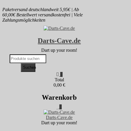
Skip
Paketversand deutschlandweit 5,95€ | Ab
to
60,00€ Bestellwert versandkostenfrei | Viele
content
Zahlungsmöglichkeiten
Darts-Cave.de
Dart up your room!
Suchen
nach:
Suchen
0
Total
0,00 €
Warenkorb
0
Darts-Cave.de
Dart up your room!