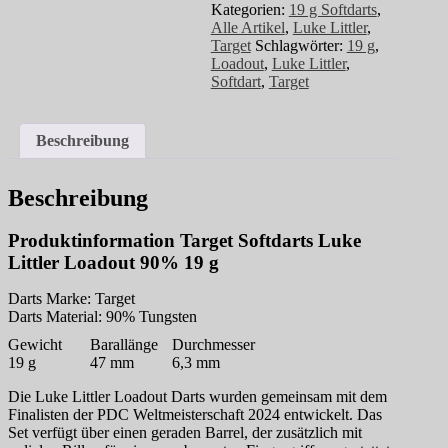
90%
Kategorien:
19 g Softdarts
,
19
Alle Artikel
,
Luke Littler
,
g
Target
Schlagwörter:
19 g
,
Menge
Loadout
,
Luke Littler
,
Softdart
,
Target
Beschreibung
Beschreibung
Produktinformation Target Softdarts Luke
Littler Loadout 90% 19 g
Darts Marke: Target
Darts Material: 90% Tungsten
Gewicht
Barallänge
Durchmesser
19 g
47 mm
6,3 mm
Die Luke Littler Loadout Darts wurden gemeinsam mit dem
Finalisten der PDC Weltmeisterschaft 2024 entwickelt. Das
Set verfügt über einen geraden Barrel, der zusätzlich mit