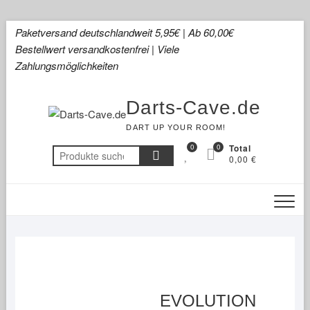
Skip
Paketversand deutschlandweit 5,95€ | Ab 60,00€
to
Bestellwert versandkostenfrei | Viele
content
Zahlungsmöglichkeiten
Darts-Cave.de
DART UP YOUR ROOM!
0
0
Total
Suchen
0,00 €
nach:
EVOLUTION