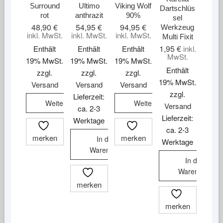
Surround
Ultimo
Viking Wolf
Dartschlüs
rot
anthrazit
90%
sel
48,90
€
54,95
€
94,95
€
Werkzeug
inkl. MwSt.
inkl. MwSt.
inkl. MwSt.
Multi Fixit
1,95
€
Enthält
Enthält
Enthält
inkl.
MwSt.
19% MwSt.
19% MwSt.
19% MwSt.
Enthält
zzgl.
zzgl.
zzgl.
19% MwSt.
Versand
Versand
Versand
zzgl.
Lieferzeit:
Weiterlesen
Weiterlesen
Versand
ca. 2-3
Lieferzeit:
Werktage
ca. 2-3
merken
merken
In den
Werktage
Warenkorb
In den
Warenkorb
merken
merken