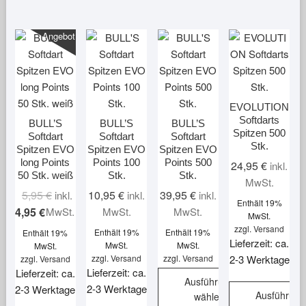
Angebot!
EVOLUTION
Softdarts
BULL’S
BULL’S
BULL’S
Spitzen 500
Softdart
Softdart
Softdart
Stk.
Spitzen EVO
Spitzen EVO
Spitzen EVO
long Points
Points 100
Points 500
24,95
€
inkl.
50 Stk. weiß
Stk.
Stk.
MwSt.
Ursprünglicher
Aktueller
5,95
€
10,95
€
39,95
€
inkl.
inkl.
inkl.
Enthält 19%
Preis
Preis
4,95
€
MwSt.
MwSt.
MwSt.
MwSt.
war:
ist:
zzgl.
Versand
Enthält 19%
Enthält 19%
Enthält 19%
Lieferzeit: ca.
5,95 €
4,95 €.
MwSt.
MwSt.
MwSt.
zzgl.
Versand
zzgl.
Versand
2-3 Werktage
zzgl.
Versand
Lieferzeit: ca.
Lieferzeit: ca.
Ausführung
2-3 Werktage
2-3 Werktage
Ausführung
wählen