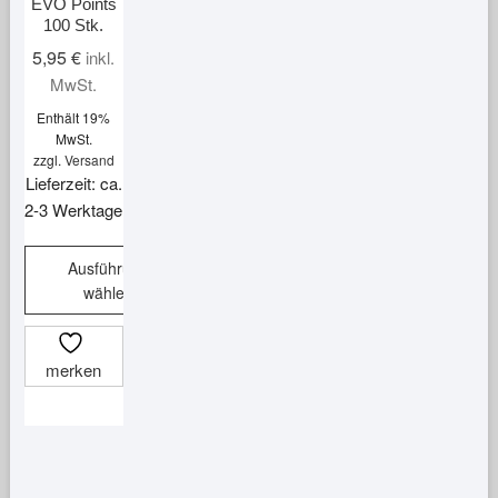
EVO Points
100 Stk.
5,95
€
inkl.
MwSt.
Enthält 19%
MwSt.
zzgl.
Versand
Lieferzeit: ca.
2-3 Werktage
Ausführung
wählen
Dieses
Produkt
merken
weist
mehrere
Varianten
auf.
Die