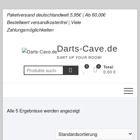
Skip
Paketversand deutschlandweit 5,95€ | Ab 60,00€
to
Bestellwert versandkostenfrei | Viele
content
Zahlungsmöglichkeiten
Darts-Cave.de
DART UP YOUR ROOM!
0
0
Total
Suchen
0,00 €
nach:
Alle 5 Ergebnisse werden angezeigt