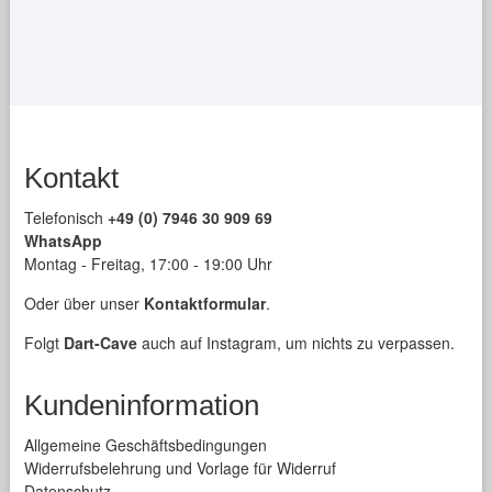
Optionen
können
auf
der
Produktseite
gewählt
Kontakt
werden
Telefonisch
+49 (0) 7946 30 909 69
WhatsApp
Montag - Freitag, 17:00 - 19:00 Uhr
Oder über unser
Kontaktformular
.
Folgt
Dart-Cave
auch auf Instagram, um nichts zu verpassen.
Kundeninformation
Allgemeine Geschäftsbedingungen
Widerrufsbelehrung und Vorlage für Widerruf
Datenschutz