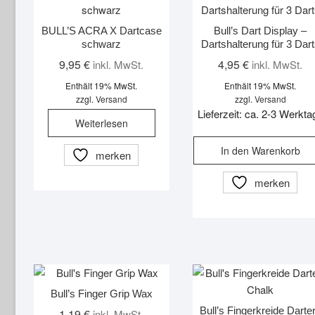
BULL’S ACRA X Dartcase
Bull’s Dart Display –
schwarz
Dartshalterung für 3 Dar
9,95
€
4,95
€
inkl. MwSt.
inkl. MwSt.
Enthält 19% MwSt.
Enthält 19% MwSt.
zzgl.
Versand
zzgl.
Versand
Lieferzeit: ca. 2-3 Werkta
Weiterlesen
In den Warenkorb
merken
merken
Bull’s Finger Grip Wax
Bull’s Fingerkreide Darte
1,19
€
inkl. MwSt.