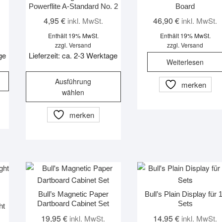
Powerflite A-Standard No. 2
Board
4,95
€
46,90
€
inkl. MwSt.
inkl. MwSt.
Enthält 19% MwSt.
Enthält 19% MwSt.
zzgl.
Versand
zzgl.
Versand
ge
Lieferzeit: ca. 2-3 Werktage
Weiterlesen
Dieses
Ausführung
merken
Produkt
wählen
weist
mehrere
merken
Varianten
auf.
Die
Optionen
können
auf
der
Bull’s Magnetic Paper
Bull’s Plain Display für 
Dartboard Cabinet Set
Sets
Produktseite
ht
gewählt
19,95
€
14,95
€
inkl. MwSt.
inkl. MwSt.