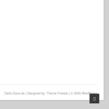
Darts-Cave.de
| Designed by:
Theme Freesia
| © 2026
WordPress
Go
to
top