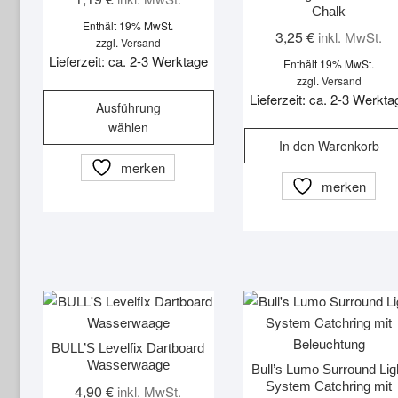
Chalk
Enthält 19% MwSt.
3,25
€
inkl. MwSt.
zzgl.
Versand
Lieferzeit: ca. 2-3 Werktage
Enthält 19% MwSt.
zzgl.
Versand
Dieses
Lieferzeit: ca. 2-3 Werkta
Ausführung
Produkt
wählen
weist
In den Warenkorb
mehrere
merken
Varianten
merken
auf.
Die
Optionen
können
auf
der
Produktseite
BULL’S Levelfix Dartboard
gewählt
Wasserwaage
Bull’s Lumo Surround Lig
werden
System Catchring mit
4,90
€
inkl. MwSt.