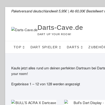
Skip
Paketversand deutschlandweit 5,95€ | Ab 60,00€ Bestellwert 
to
content
Darts-Cave.de
DART UP YOUR ROOM!
TOP
DART SPIELER
DARTS
ZUBEHÖ
Kaufe jetzt alles rund um deinen perfekten Dartraum bei Dar
your room!
Ergebnisse 1 – 12 von 128 werden angezeigt