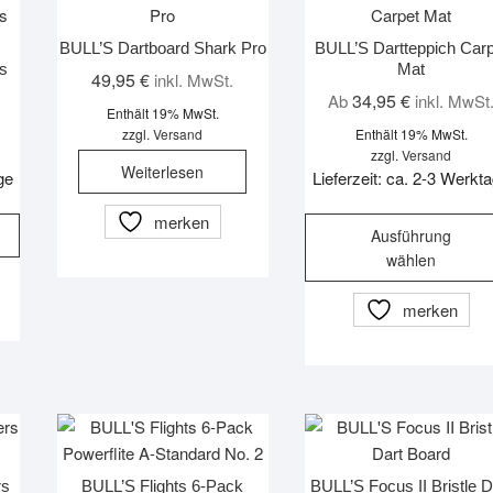
BULL’S Dartboard Shark Pro
BULL’S Dartteppich Carp
ts
Mat
49,95
€
inkl. MwSt.
34,95
€
Ab
inkl. MwSt
Enthält 19% MwSt.
zzgl.
Versand
Enthält 19% MwSt.
zzgl.
Versand
Weiterlesen
ge
Lieferzeit: ca. 2-3 Werkt
merken
Ausführung
wählen
merken
rs
BULL’S Flights 6-Pack
BULL’S Focus II Bristle D