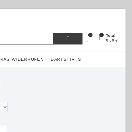
Suchen
0
0
Total
0,00 €
nach:
TRAG WIDERRUFEN
DARTSHIRTS
p