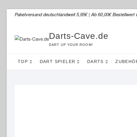
Skip
Paketversand deutschlandweit 5,95€ | Ab 60,00€ Bestellwert 
to
content
Darts-Cave.de
DART UP YOUR ROOM!
TOP
DART SPIELER
DARTS
ZUBEHÖ