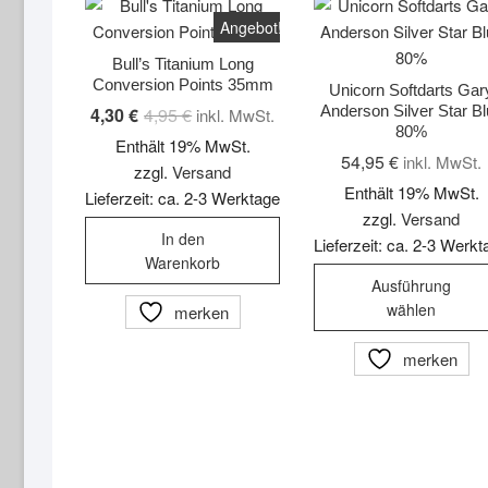
Angebot!
Bull’s Titanium Long
Conversion Points 35mm
Unicorn Softdarts Gar
Anderson Silver Star B
4,30
€
4,95
€
Ursprünglicher
Aktueller
inkl. MwSt.
Preis
Preis
80%
Enthält 19% MwSt.
war:
ist:
54,95
€
inkl. MwSt.
4,95 €
4,30 €.
zzgl.
Versand
Enthält 19% MwSt.
Lieferzeit: ca. 2-3 Werktage
zzgl.
Versand
In den
Lieferzeit: ca. 2-3 Werk
Warenkorb
Ausführung
wählen
merken
merken