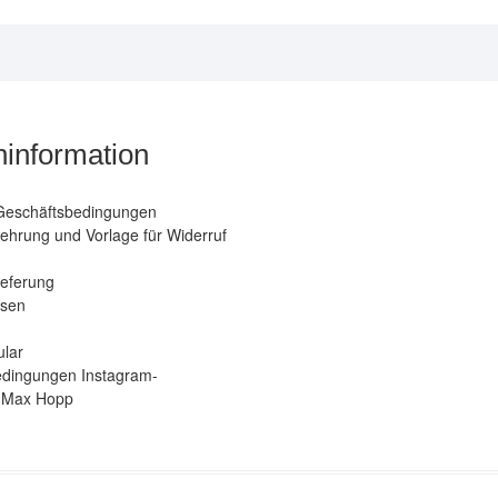
auf
P
der
g
Produktseite
w
gewählt
werden
information
Geschäftsbedingungen
ehrung und Vorlage für Widerruf
ieferung
isen
ular
dingungen Instagram-
 Max Hopp