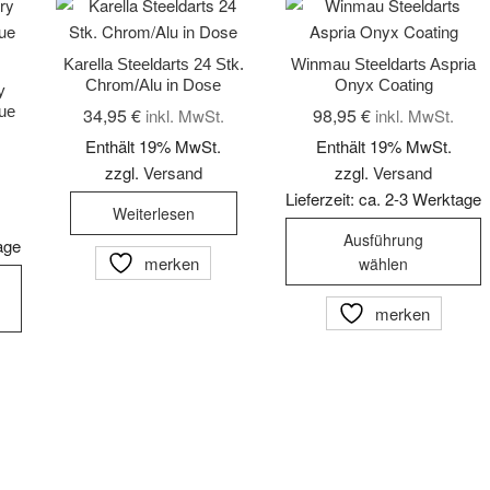
Karella Steeldarts 24 Stk.
Winmau Steeldarts Aspria
Chrom/Alu in Dose
Onyx Coating
y
lue
34,95
€
98,95
€
inkl. MwSt.
inkl. MwSt.
Enthält 19% MwSt.
Enthält 19% MwSt.
zzgl.
Versand
zzgl.
Versand
Lieferzeit: ca. 2-3 Werktage
Weiterlesen
D
Ausführung
tage
P
merken
wählen
Dieses
w
Produkt
m
merken
weist
V
mehrere
a
Varianten
D
auf.
O
Die
k
Optionen
a
können
d