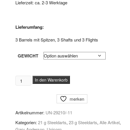
Lieferzeit: ca. 2-3 Werktage
Lieferumfang:
3 Barrels mit Spitzen, 3 Shafts und 3 Flights
GEWICHT
Unicorn
In den Warenkorb
Steeldarts
Gary
merken
Anderson
Duo
Artikelnummer:
UN-29210/-11
90%
Menge
Kategorien:
21 g Steeldarts
,
23 g Steeldarts
,
Alle Artikel
,
Gary Anderson
,
Unicorn