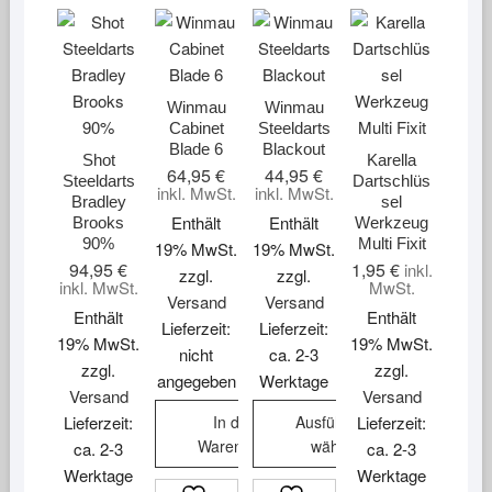
Winmau
Winmau
Cabinet
Steeldarts
Blade 6
Blackout
Shot
Karella
64,95
€
44,95
€
Steeldarts
Dartschlüs
inkl. MwSt.
inkl. MwSt.
Bradley
sel
Enthält
Enthält
Brooks
Werkzeug
90%
Multi Fixit
19% MwSt.
19% MwSt.
94,95
€
1,95
€
inkl.
zzgl.
zzgl.
inkl. MwSt.
MwSt.
Versand
Versand
Enthält
Enthält
Lieferzeit:
Lieferzeit:
19% MwSt.
19% MwSt.
nicht
ca. 2-3
zzgl.
zzgl.
angegeben
Werktage
Versand
Versand
Lieferzeit:
In den
Ausführung
Lieferzeit:
Warenkorb
wählen
ca. 2-3
ca. 2-3
Werktage
Werktage
Dieses