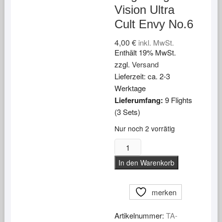
Vision Ultra
Cult Envy No.6
4,00
€
inkl. MwSt.
Enthält 19% MwSt.
zzgl.
Versand
Lieferzeit: ca. 2-3
Werktage
Lieferumfang:
9 Flights
(3 Sets)
Nur noch 2 vorrätig
Target
Flights
In den Warenkorb
Vision
Ultra
Cult
merken
Envy
No.6
Artikelnummer:
TA-