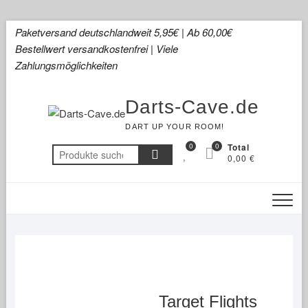
Skip
Paketversand deutschlandweit 5,95€ | Ab 60,00€
to
Bestellwert versandkostenfrei | Viele
content
Zahlungsmöglichkeiten
Darts-Cave.de
DART UP YOUR ROOM!
0
0
Total
Suchen
0,00 €
nach:
Target Flights