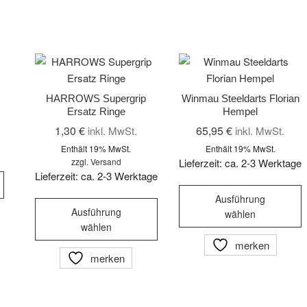
HARROWS Supergrip
Winmau Steeldarts Florian
Ersatz Ringe
Hempel
1,30
€
65,95
€
inkl. MwSt.
inkl. MwSt.
Enthält 19% MwSt.
Enthält 19% MwSt.
zzgl.
Versand
Lieferzeit: ca. 2-3 Werktage
Lieferzeit: ca. 2-3 Werktage
D
Ausführung
Dieses
P
Ausführung
wählen
Produkt
w
wählen
weist
m
merken
mehrere
V
merken
Varianten
a
auf.
D
Die
O