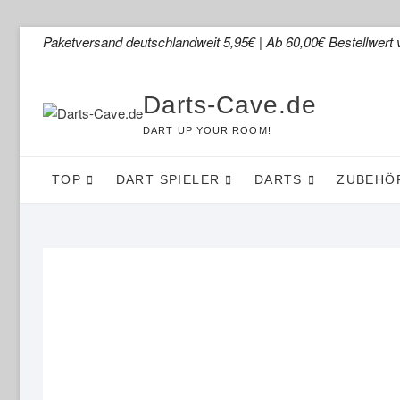
Skip
Paketversand deutschlandweit 5,95€ | Ab 60,00€ Bestellwert 
to
content
Darts-Cave.de
DART UP YOUR ROOM!
TOP
DART SPIELER
DARTS
ZUBEHÖ