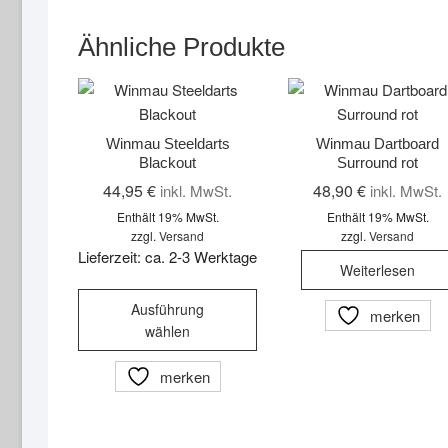
Ähnliche Produkte
Winmau Steeldarts
Winmau Dartboard
Blackout
Surround rot
44,95
€
48,90
€
inkl. MwSt.
inkl. MwSt.
Enthält 19% MwSt.
Enthält 19% MwSt.
zzgl.
Versand
zzgl.
Versand
Lieferzeit: ca. 2-3 Werktage
Weiterlesen
Dieses
Ausführung
merken
Produkt
wählen
weist
mehrere
merken
Varianten
auf.
Die