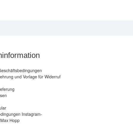
Optionen
k
können
a
auf
d
der
P
Produktseite
g
gewählt
w
werden
information
Geschäftsbedingungen
ehrung und Vorlage für Widerruf
ieferung
isen
ular
dingungen Instagram-
 Max Hopp