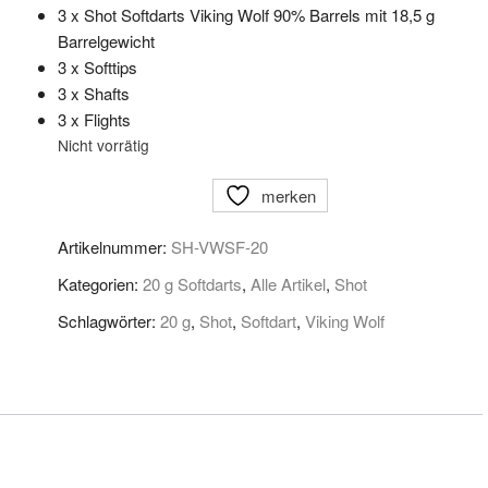
3 x Shot Softdarts Viking Wolf 90% Barrels mit 18,5 g
Barrelgewicht
3 x Softtips
3 x Shafts
3 x Flights
Nicht vorrätig
merken
Artikelnummer:
SH-VWSF-20
Kategorien:
20 g Softdarts
,
Alle Artikel
,
Shot
Schlagwörter:
20 g
,
Shot
,
Softdart
,
Viking Wolf