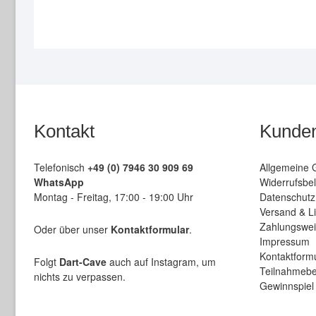
Optionen
können
auf
der
Produktseite
gewählt
werden
Kontakt
Kunden
Telefonisch
+49 (0) 7946 30 909 69
Allgemeine 
WhatsApp
Widerrufsbel
Montag - Freitag, 17:00 - 19:00 Uhr
Datenschutz
Versand & L
Zahlungswe
Oder über unser
Kontaktformular
.
Impressum
Kontaktform
Folgt
Dart-Cave
auch auf Instagram, um
Teilnahmebe
nichts zu verpassen.
Gewinnspiel