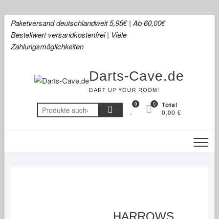
Skip
Paketversand deutschlandweit 5,95€ | Ab 60,00€
to
Bestellwert versandkostenfrei | Viele
content
Zahlungsmöglichkeiten
Darts-Cave.de
DART UP YOUR ROOM!
0
0
Total
Suchen
0,00 €
nach:
HARROWS