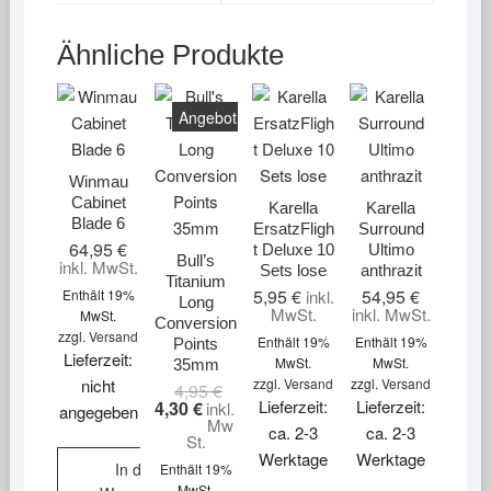
Ähnliche Produkte
Angebot!
Winmau
Cabinet
Karella
Karella
Blade 6
ErsatzFligh
Surround
64,95
€
t Deluxe 10
Ultimo
Bull’s
inkl. MwSt.
Sets lose
anthrazit
Titanium
5,95
€
54,95
€
Enthält 19%
inkl.
Long
MwSt.
inkl. MwSt.
MwSt.
Conversion
zzgl.
Versand
Enthält 19%
Enthält 19%
Points
Lieferzeit:
MwSt.
MwSt.
35mm
nicht
zzgl.
Versand
zzgl.
Versand
4,95
€
Ursprünglicher
Aktueller
Lieferzeit:
Lieferzeit:
Preis
Preis
4,30
€
inkl.
angegeben
war:
ist:
Mw
ca. 2-3
ca. 2-3
4,95 €
4,30 €.
St.
Werktage
Werktage
In den
Enthält 19%
MwSt.