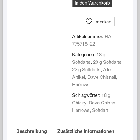
In den Warenkorb
Dave
Chisnall
Chizzy
merken
90%
Menge
Artikelnummer:
HA-
775718/-22
Kategorien:
18 g
Softdarts
,
20 g Softdarts
,
22 g Softdarts
,
Alle
Artikel
,
Dave Chisnall
,
Harrows
Schlagwörter:
18 g
,
Chizzy
,
Dave Chisnall
,
Harrows
,
Softdart
Beschreibung
Zusätzliche Informationen