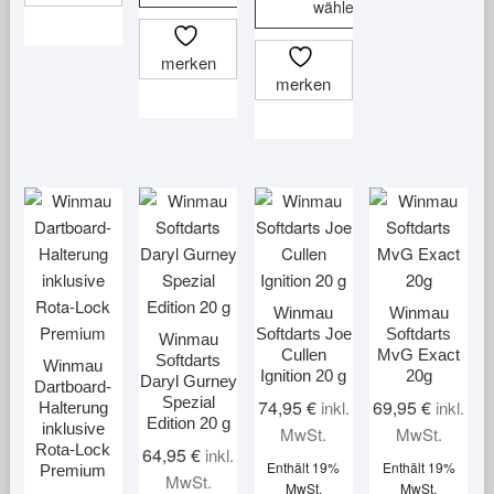
wählen
Dieses
merken
Produkt
merken
weist
mehrere
Varianten
auf.
Die
Optionen
können
auf
der
Winmau
Winmau
Produktseite
Softdarts Joe
Softdarts
Winmau
Cullen
MvG Exact
gewählt
Softdarts
Winmau
Ignition 20 g
20g
Daryl Gurney
werden
Dartboard-
Spezial
74,95
€
69,95
€
inkl.
inkl.
Halterung
Edition 20 g
inklusive
MwSt.
MwSt.
Rota-Lock
64,95
€
inkl.
Enthält 19%
Enthält 19%
Premium
MwSt.
MwSt.
MwSt.