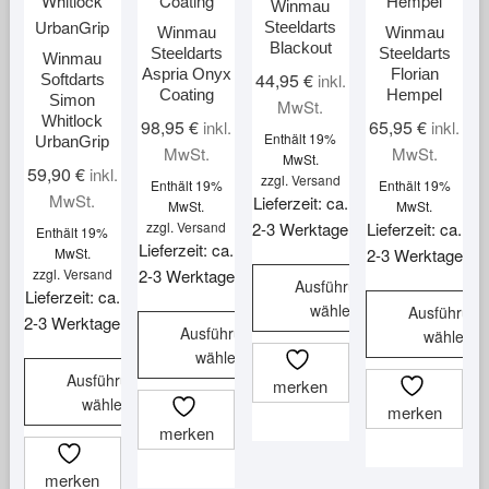
Winmau
Steeldarts
Winmau
Winmau
Blackout
Steeldarts
Steeldarts
Winmau
Aspria Onyx
Florian
44,95
€
inkl.
Softdarts
Coating
Hempel
Simon
MwSt.
Whitlock
98,95
€
65,95
€
inkl.
inkl.
Enthält 19%
UrbanGrip
MwSt.
MwSt.
MwSt.
59,90
€
inkl.
zzgl.
Versand
Enthält 19%
Enthält 19%
MwSt.
Lieferzeit: ca.
MwSt.
MwSt.
zzgl.
Versand
2-3 Werktage
Lieferzeit: ca.
Enthält 19%
Lieferzeit: ca.
MwSt.
2-3 Werktage
zzgl.
Versand
2-3 Werktage
Ausführung
Lieferzeit: ca.
wählen
Ausführung
2-3 Werktage
Ausführung
wählen
Dieses
wählen
Produkt
Dieses
Ausführung
merken
Dieses
weist
Produkt
wählen
merken
Produkt
mehrere
weist
merken
Dieses
weist
Varianten
mehrere
Produkt
mehrere
auf.
Varianten
merken