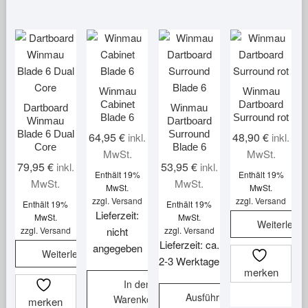
Winmau
Winmau
Cabinet
Dartboard
Dartboard
Winmau
Blade 6
Surround rot
Winmau
Dartboard
Blade 6 Dual
Surround
64,95
€
48,90
€
inkl.
inkl.
Core
Blade 6
MwSt.
MwSt.
79,95
€
53,95
€
inkl.
inkl.
Enthält 19%
Enthält 19%
MwSt.
MwSt.
MwSt.
MwSt.
zzgl.
Versand
zzgl.
Versand
Enthält 19%
Enthält 19%
Lieferzeit:
MwSt.
MwSt.
Weiterlese
zzgl.
Versand
nicht
zzgl.
Versand
Lieferzeit: ca.
angegeben
Weiterlesen
2-3 Werktage
merken
In den
Ausführung
Warenkorb
merken