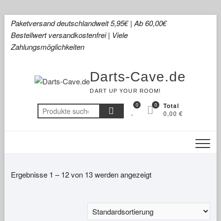
Skip
Paketversand deutschlandweit 5,95€ | Ab 60,00€
to
Bestellwert versandkostenfrei | Viele
content
Zahlungsmöglichkeiten
Darts-Cave.de
DART UP YOUR ROOM!
0
0
Total
Suchen
0,00 €
nach:
Ergebnisse 1 – 12 von 13 werden angezeigt