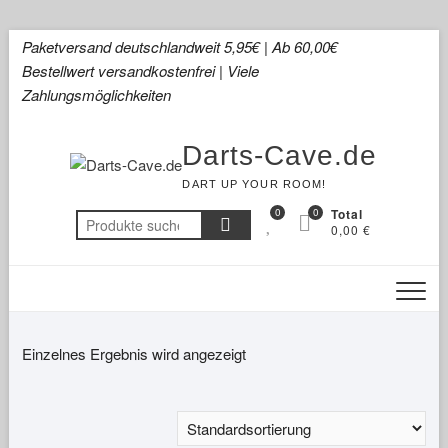
Skip
Paketversand deutschlandweit 5,95€ | Ab 60,00€
to
Bestellwert versandkostenfrei | Viele
content
Zahlungsmöglichkeiten
Darts-Cave.de
DART UP YOUR ROOM!
0
0
Total
Suchen
0,00 €
nach:
Einzelnes Ergebnis wird angezeigt