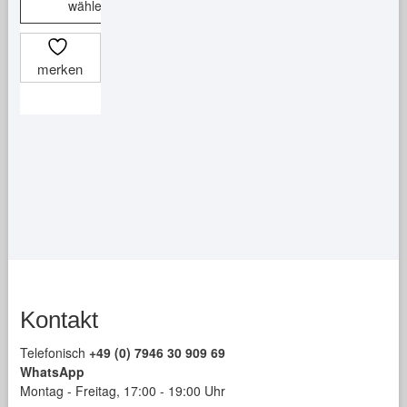
wählen
Dieses
Produkt
merken
weist
mehrere
Varianten
auf.
Die
Optionen
können
auf
der
Produktseite
gewählt
Kontakt
werden
Telefonisch
+49 (0) 7946 30 909 69
WhatsApp
Montag - Freitag, 17:00 - 19:00 Uhr