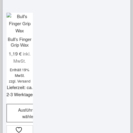
Bull’s Finger
Grip Wax
1,19
€
inkl.
MwSt.
Enthält 19%
MwSt.
zzgl.
Versand
Lieferzeit: ca.
2-3 Werktage
Ausführung
wählen
Dieses
Produkt