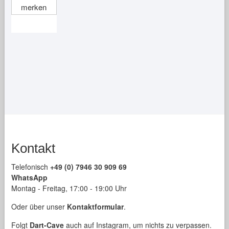
merken
weist
mehrere
Varianten
auf.
Die
Optionen
können
auf
der
Produktseite
gewählt
Kontakt
werden
Telefonisch
+49 (0) 7946 30 909 69
WhatsApp
Montag - Freitag, 17:00 - 19:00 Uhr
Oder über unser
Kontaktformular
.
Folgt
Dart-Cave
auch auf Instagram, um nichts zu verpassen.