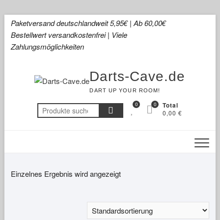
Skip
Paketversand deutschlandweit 5,95€ | Ab 60,00€
to
Bestellwert versandkostenfrei | Viele
content
Zahlungsmöglichkeiten
Darts-Cave.de
DART UP YOUR ROOM!
0
0
Total
Suchen
0,00 €
nach:
Einzelnes Ergebnis wird angezeigt