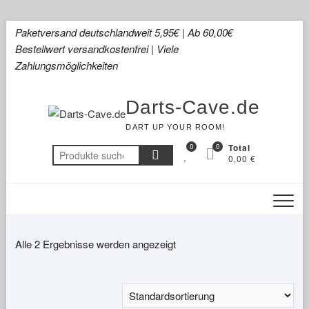
Skip
Paketversand deutschlandweit 5,95€ | Ab 60,00€
to
Bestellwert versandkostenfrei | Viele
content
Zahlungsmöglichkeiten
Darts-Cave.de
DART UP YOUR ROOM!
0
0
Total
Suchen
0,00 €
nach:
Alle 2 Ergebnisse werden angezeigt