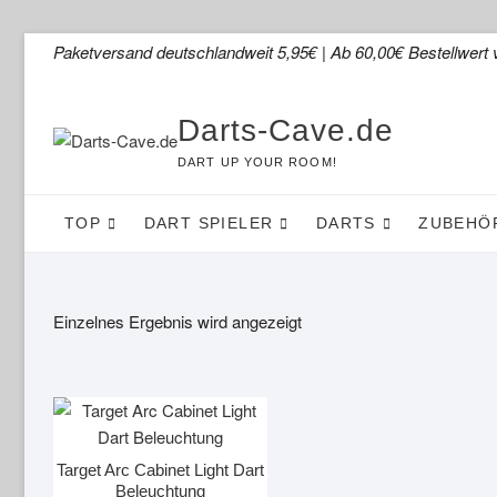
Skip
Paketversand deutschlandweit 5,95€ | Ab 60,00€ Bestellwert 
to
content
Darts-Cave.de
DART UP YOUR ROOM!
TOP
DART SPIELER
DARTS
ZUBEHÖ
Einzelnes Ergebnis wird angezeigt
Target Arc Cabinet Light Dart
Beleuchtung