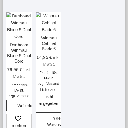
Winmau
Cabinet
Dartboard
Blade 6
Winmau
Blade 6 Dual
64,95
€
inkl.
Core
MwSt.
79,95
€
inkl.
Enthält 19%
MwSt.
MwSt.
zzgl.
Versand
Enthält 19%
Lieferzeit:
MwSt.
zzgl.
Versand
nicht
angegeben
Weiterlesen
In den
Warenkorb
merken