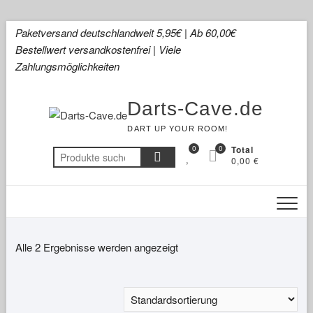
Skip
Paketversand deutschlandweit 5,95€ | Ab 60,00€
to
Bestellwert versandkostenfrei | Viele
content
Zahlungsmöglichkeiten
Darts-Cave.de
DART UP YOUR ROOM!
0
0
Total
Suchen
0,00 €
nach:
Alle 2 Ergebnisse werden angezeigt