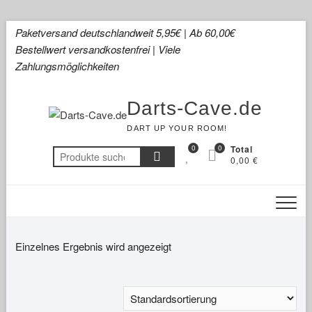
Skip
Paketversand deutschlandweit 5,95€ | Ab 60,00€
to
Bestellwert versandkostenfrei | Viele
content
Zahlungsmöglichkeiten
Darts-Cave.de
DART UP YOUR ROOM!
0
0
Total
Suchen
0,00 €
nach:
Einzelnes Ergebnis wird angezeigt