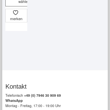
wählen
Dieses
Produkt
merken
weist
mehrere
Varianten
auf.
Die
Optionen
können
auf
der
Produktseite
gewählt
Kontakt
werden
Telefonisch
+49 (0) 7946 30 909 69
WhatsApp
Montag - Freitag, 17:00 - 19:00 Uhr