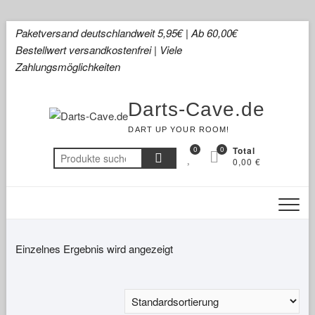
Skip
Paketversand deutschlandweit 5,95€ | Ab 60,00€
to
Bestellwert versandkostenfrei | Viele
content
Zahlungsmöglichkeiten
Darts-Cave.de
DART UP YOUR ROOM!
0
0
Total
Suchen
0,00 €
nach:
Einzelnes Ergebnis wird angezeigt