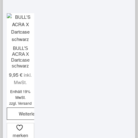
BULL’S
ACRA X
Dartcase
schwarz
9,95
€
inkl.
MwSt.
Enthält 19%
MwSt.
zzgl.
Versand
Weiterlesen
merken