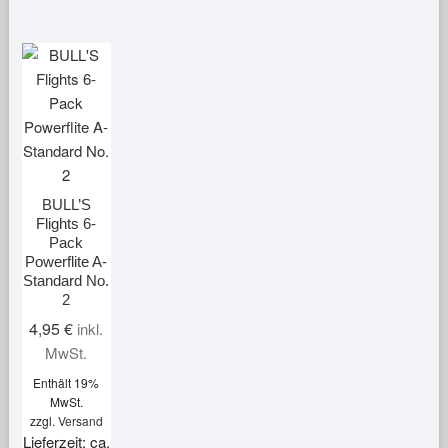
BULL’S
Flights 6-
Pack
Powerflite A-
Standard No.
2
4,95
€
inkl.
MwSt.
Enthält 19%
MwSt.
zzgl.
Versand
Lieferzeit: ca.