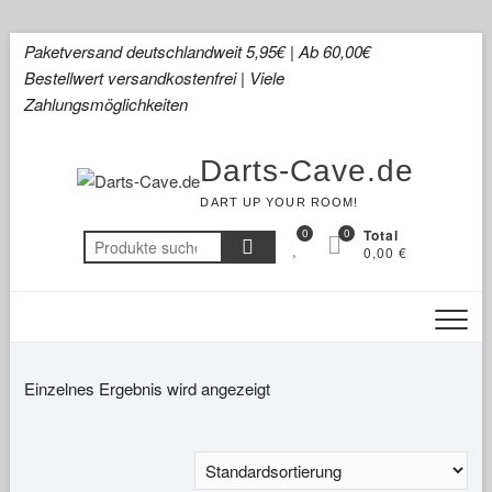
Skip
Paketversand deutschlandweit 5,95€ | Ab 60,00€
to
Bestellwert versandkostenfrei | Viele
content
Zahlungsmöglichkeiten
Darts-Cave.de
DART UP YOUR ROOM!
0
0
Total
Suchen
0,00 €
nach:
Einzelnes Ergebnis wird angezeigt