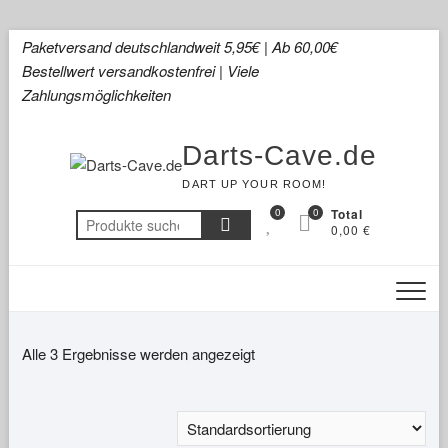
Skip
Paketversand deutschlandweit 5,95€ | Ab 60,00€
to
Bestellwert versandkostenfrei | Viele
content
Zahlungsmöglichkeiten
Darts-Cave.de
DART UP YOUR ROOM!
0
0
Total
Suchen
0,00 €
nach:
Alle 3 Ergebnisse werden angezeigt