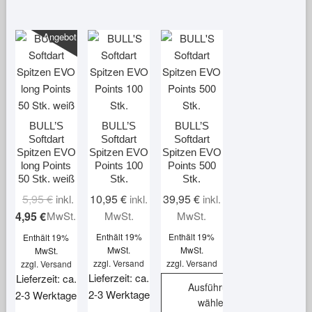
Angebot!
BULL’S
BULL’S
BULL’S
Softdart
Softdart
Softdart
Spitzen EVO
Spitzen EVO
Spitzen EVO
long Points
Points 100
Points 500
50 Stk. weiß
Stk.
Stk.
Ursprünglicher
Aktueller
5,95
€
10,95
€
39,95
€
inkl.
inkl.
inkl.
Preis
Preis
4,95
€
MwSt.
MwSt.
MwSt.
war:
ist:
Enthält 19%
Enthält 19%
Enthält 19%
5,95 €
4,95 €.
MwSt.
MwSt.
MwSt.
zzgl.
Versand
zzgl.
Versand
zzgl.
Versand
Lieferzeit: ca.
Lieferzeit: ca.
Ausführung
2-3 Werktage
2-3 Werktage
wählen